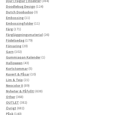
produkter
384
Djur | Fåglar | Insekter
384
124
produkter
Doodlebug Design
124
3
produkter
Dutch Doobadoo
3
11
produkter
Embossing
11
produkter
11
Embossingfolder
11
171
produkter
Färg
171
produkter
26
Färgläggningsmaterial
26
179
produkter
Födelsedag
179
20
produkter
Förvaring
20
102
produkter
Garn
102
produkter
1
Gummiapan Kalender
1
43
produkt
Halloween
43
produkter
5
Kortstommar
5
produkter
10
Kuvert & Påsar
10
21
produkter
Lim & Tejp
21
produkter
89
Neocolor II
89
produkter
638
Nyheter & Påfyllt!
638
368
produkter
Other
368
produkter
382
OUTLET
382
682
produkter
Övrigt
682
140
produkter
Påsk
140