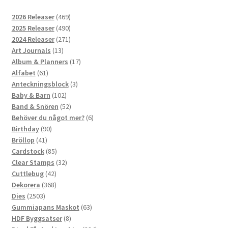
469
2026 Releaser
469
produkter
490
2025 Releaser
490
produkter
271
2024 Releaser
271
13
produkter
Art Journals
13
produkter
17
Album & Planners
17
61
produkter
Alfabet
61
produkter
3
Anteckningsblock
3
102
produkter
Baby & Barn
102
produkter
52
Band & Snören
52
produkter
6
Behöver du något mer?
6
90
produkter
Birthday
90
41
produkter
Bröllop
41
produkter
85
Cardstock
85
produkter
32
Clear Stamps
32
42
produkter
Cuttlebug
42
produkter
368
Dekorera
368
2503
produkter
Dies
2503
produkter
63
Gummiapans Maskot
63
8
produkter
HDF Byggsatser
8