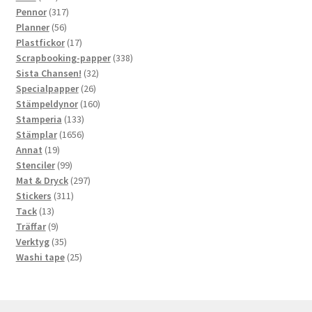
produkter
317
Pennor
317
56
produkter
Planner
56
produkter
17
Plastfickor
17
produkter
338
Scrapbooking-papper
338
32
produkter
Sista Chansen!
32
26
produkter
Specialpapper
26
produkter
160
Stämpeldynor
160
133
produkter
Stamperia
133
produkter
1656
Stämplar
1656
19
produkter
Annat
19
produkter
99
Stenciler
99
produkter
297
Mat & Dryck
297
311
produkter
Stickers
311
13
produkter
Tack
13
produkter
9
Träffar
9
produkter
35
Verktyg
35
produkter
25
Washi tape
25
produkter