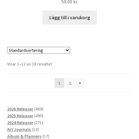
50.00
kr
Lägg till i varukorg
Visar 1–12 av 18 resultat
1
2
469
2026 Releaser
469
produkter
490
2025 Releaser
490
produkter
271
2024 Releaser
271
13
produkter
Art Journals
13
produkter
17
Album & Planners
17