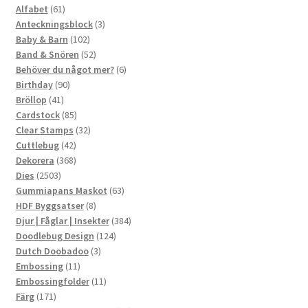
61
produkter
Alfabet
61
produkter
3
Anteckningsblock
3
102
produkter
Baby & Barn
102
produkter
52
Band & Snören
52
produkter
6
Behöver du något mer?
6
90
produkter
Birthday
90
41
produkter
Bröllop
41
produkter
85
Cardstock
85
produkter
32
Clear Stamps
32
42
produkter
Cuttlebug
42
produkter
368
Dekorera
368
2503
produkter
Dies
2503
produkter
63
Gummiapans Maskot
63
8
produkter
HDF Byggsatser
8
produkter
384
Djur | Fåglar | Insekter
384
124
produkter
Doodlebug Design
124
3
produkter
Dutch Doobadoo
3
11
produkter
Embossing
11
produkter
11
Embossingfolder
11
171
produkter
Färg
171