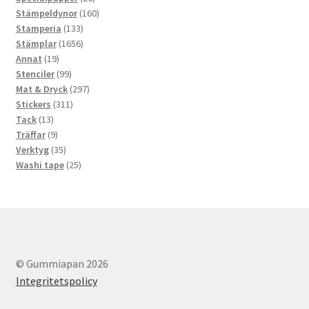
produkter
160
Stämpeldynor
160
133
produkter
Stamperia
133
produkter
1656
Stämplar
1656
19
produkter
Annat
19
produkter
99
Stenciler
99
produkter
297
Mat & Dryck
297
311
produkter
Stickers
311
13
produkter
Tack
13
produkter
9
Träffar
9
produkter
35
Verktyg
35
produkter
25
Washi tape
25
produkter
© Gummiapan 2026
Integritetspolicy