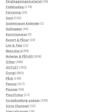
produkter
26
Färgläggningsmaterial
26
179
produkter
Födelsedag
179
20
produkter
Förvaring
20
102
produkter
Garn
102
produkter
1
Gummiapan Kalender
1
43
produkt
Halloween
43
produkter
5
Kortstommar
5
produkter
10
Kuvert & Påsar
10
21
produkter
Lim & Tejp
21
produkter
89
Neocolor II
89
produkter
638
Nyheter & Påfyllt!
638
368
produkter
Other
368
produkter
382
OUTLET
382
682
produkter
Övrigt
682
140
produkter
Påsk
140
produkter
317
Pennor
317
56
produkter
Planner
56
produkter
17
Plastfickor
17
produkter
338
Scrapbooking-papper
338
32
produkter
Sista Chansen!
32
26
produkter
Specialpapper
26