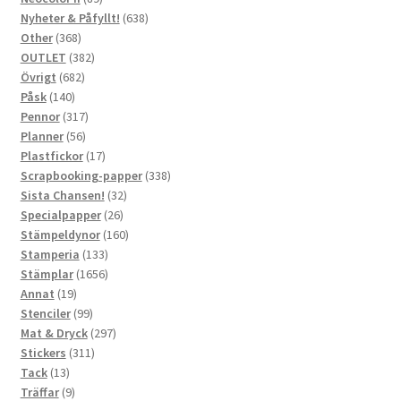
produkter
638
Nyheter & Påfyllt!
638
368
produkter
Other
368
produkter
382
OUTLET
382
682
produkter
Övrigt
682
140
produkter
Påsk
140
produkter
317
Pennor
317
56
produkter
Planner
56
produkter
17
Plastfickor
17
produkter
338
Scrapbooking-papper
338
32
produkter
Sista Chansen!
32
26
produkter
Specialpapper
26
produkter
160
Stämpeldynor
160
133
produkter
Stamperia
133
produkter
1656
Stämplar
1656
19
produkter
Annat
19
produkter
99
Stenciler
99
produkter
297
Mat & Dryck
297
311
produkter
Stickers
311
13
produkter
Tack
13
produkter
9
Träffar
9