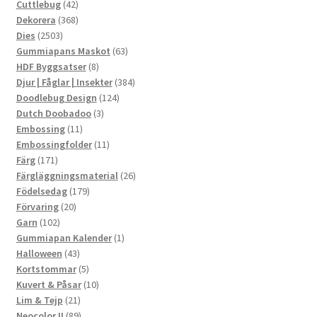
42
produkter
Cuttlebug
42
produkter
368
Dekorera
368
2503
produkter
Dies
2503
produkter
63
Gummiapans Maskot
63
8
produkter
HDF Byggsatser
8
produkter
384
Djur | Fåglar | Insekter
384
124
produkter
Doodlebug Design
124
3
produkter
Dutch Doobadoo
3
11
produkter
Embossing
11
produkter
11
Embossingfolder
11
171
produkter
Färg
171
produkter
26
Färgläggningsmaterial
26
179
produkter
Födelsedag
179
20
produkter
Förvaring
20
102
produkter
Garn
102
produkter
1
Gummiapan Kalender
1
43
produkt
Halloween
43
produkter
5
Kortstommar
5
produkter
10
Kuvert & Påsar
10
21
produkter
Lim & Tejp
21
produkter
89
Neocolor II
89