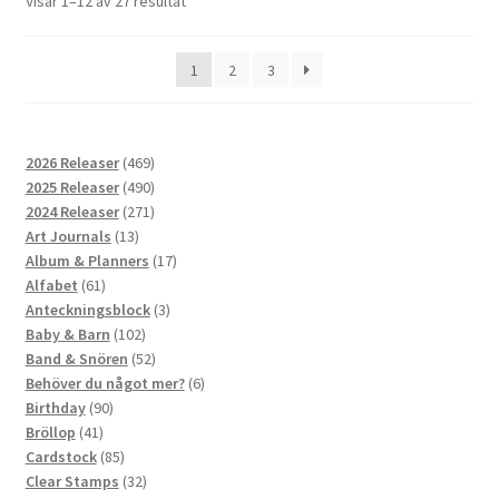
Visar 1–12 av 27 resultat
1
2
3
469
2026 Releaser
469
produkter
490
2025 Releaser
490
produkter
271
2024 Releaser
271
13
produkter
Art Journals
13
produkter
17
Album & Planners
17
61
produkter
Alfabet
61
produkter
3
Anteckningsblock
3
102
produkter
Baby & Barn
102
produkter
52
Band & Snören
52
produkter
6
Behöver du något mer?
6
90
produkter
Birthday
90
41
produkter
Bröllop
41
produkter
85
Cardstock
85
produkter
32
Clear Stamps
32