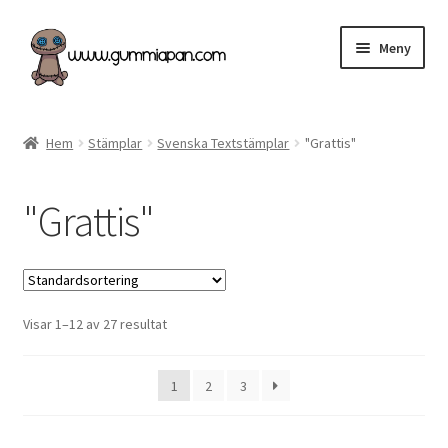
Hoppa
Hoppa
Meny
till
till
navigering
innehåll
Expand
Svenska
underm
Hem
Stämplar
Svenska Textstämplar
"Grattis"
Kategorier
"Grattis"
Nyheter & Påfyllt!
Återförsäljare
Visar 1–12 av 27 resultat
Butiken
Köpvillkor
1
2
3
Angel Policy