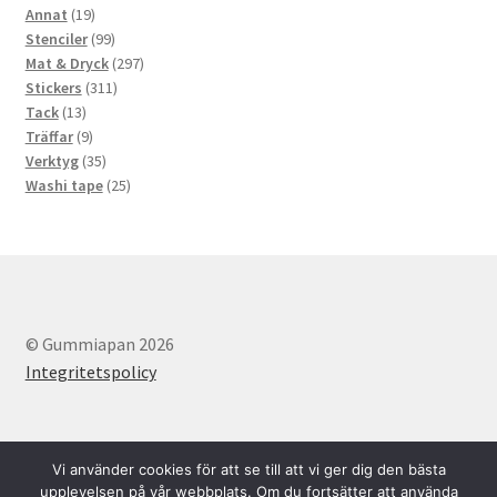
19
produkter
Annat
19
produkter
99
Stenciler
99
produkter
297
Mat & Dryck
297
311
produkter
Stickers
311
13
produkter
Tack
13
produkter
9
Träffar
9
produkter
35
Verktyg
35
produkter
25
Washi tape
25
produkter
© Gummiapan 2026
Integritetspolicy
Vi använder cookies för att se till att vi ger dig den bästa
upplevelsen på vår webbplats. Om du fortsätter att använda