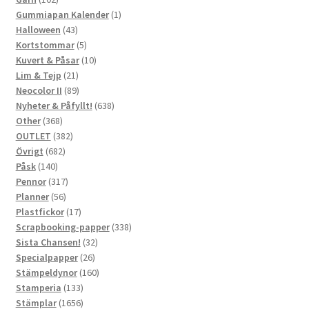
produkter
1
Gummiapan Kalender
1
43
produkt
Halloween
43
produkter
5
Kortstommar
5
produkter
10
Kuvert & Påsar
10
21
produkter
Lim & Tejp
21
produkter
89
Neocolor II
89
produkter
638
Nyheter & Påfyllt!
638
368
produkter
Other
368
produkter
382
OUTLET
382
682
produkter
Övrigt
682
140
produkter
Påsk
140
produkter
317
Pennor
317
56
produkter
Planner
56
produkter
17
Plastfickor
17
produkter
338
Scrapbooking-papper
338
32
produkter
Sista Chansen!
32
26
produkter
Specialpapper
26
produkter
160
Stämpeldynor
160
133
produkter
Stamperia
133
produkter
1656
Stämplar
1656