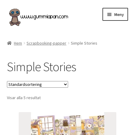
Hoppa
Hoppa
Meny
till
till
navigering
innehåll
Expand
Svenska
underm
Hem
Scrapbooking-papper
Simple Stories
Kategorier
Simple Stories
Nyheter & Påfyllt!
Återförsäljare
Visar alla 5 resultat
Butiken
Köpvillkor
Angel Policy