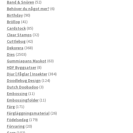
produkter
52
Band & Snören
52
produkter
6
Behöver du något mer?
6
90
produkter
Birthday
90
41
produkter
Bröllop
41
produkter
85
Cardstock
85
produkter
32
Clear Stamps
32
42
produkter
Cuttlebug
42
produkter
368
Dekorera
368
2503
produkter
Dies
2503
produkter
63
Gummiapans Maskot
63
8
produkter
HDF Byggsatser
8
produkter
384
Djur | Fåglar | Insekter
384
124
produkter
Doodlebug Design
124
3
produkter
Dutch Doobadoo
3
11
produkter
Embossing
11
produkter
11
Embossingfolder
11
171
produkter
Färg
171
produkter
26
Färgläggningsmaterial
26
179
produkter
Födelsedag
179
20
produkter
Förvaring
20
102
produkter
Garn
102