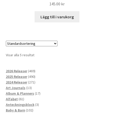
145.00
kr
Lägg till i varukorg
Visar alla 5 resultat
469
2026 Releaser
469
produkter
490
2025 Releaser
490
produkter
271
2024 Releaser
271
13
produkter
Art Journals
13
produkter
17
Album & Planners
17
61
produkter
Alfabet
61
produkter
3
Anteckningsblock
3
102
produkter
Baby & Barn
102