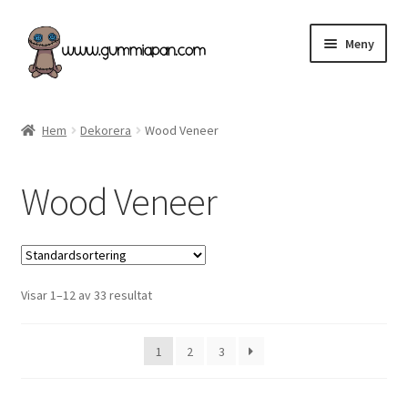
Hoppa
Hoppa
Meny
till
till
navigering
innehåll
Expand
Svenska
underm
Hem
Dekorera
Wood Veneer
Kategorier
Wood Veneer
Nyheter & Påfyllt!
Återförsäljare
Visar 1–12 av 33 resultat
Butiken
Köpvillkor
1
2
3
Angel Policy