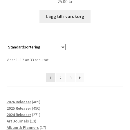
25.00
kr
Lägg till i varukorg
Visar 1–12 av 33 resultat
1
2
3
469
2026 Releaser
469
produkter
490
2025 Releaser
490
produkter
271
2024 Releaser
271
13
produkter
Art Journals
13
produkter
17
Album & Planners
17