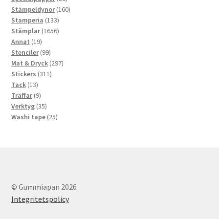
produkter
160
Stämpeldynor
160
133
produkter
Stamperia
133
produkter
1656
Stämplar
1656
19
produkter
Annat
19
produkter
99
Stenciler
99
produkter
297
Mat & Dryck
297
311
produkter
Stickers
311
13
produkter
Tack
13
produkter
9
Träffar
9
produkter
35
Verktyg
35
produkter
25
Washi tape
25
produkter
© Gummiapan 2026
Integritetspolicy