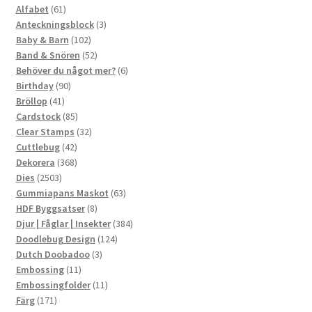
61
produkter
Alfabet
61
produkter
3
Anteckningsblock
3
102
produkter
Baby & Barn
102
produkter
52
Band & Snören
52
produkter
6
Behöver du något mer?
6
90
produkter
Birthday
90
41
produkter
Bröllop
41
produkter
85
Cardstock
85
produkter
32
Clear Stamps
32
42
produkter
Cuttlebug
42
produkter
368
Dekorera
368
2503
produkter
Dies
2503
produkter
63
Gummiapans Maskot
63
8
produkter
HDF Byggsatser
8
produkter
384
Djur | Fåglar | Insekter
384
124
produkter
Doodlebug Design
124
3
produkter
Dutch Doobadoo
3
11
produkter
Embossing
11
produkter
11
Embossingfolder
11
171
produkter
Färg
171