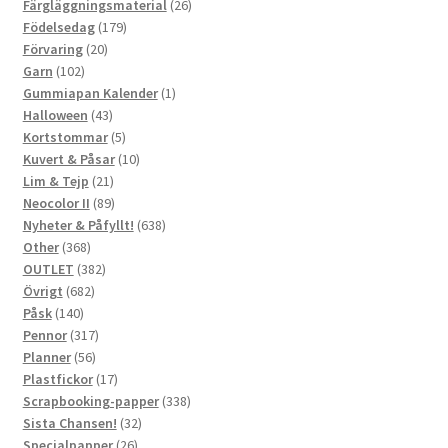
produkter
26
Färgläggningsmaterial
26
179
produkter
Födelsedag
179
20
produkter
Förvaring
20
102
produkter
Garn
102
produkter
1
Gummiapan Kalender
1
43
produkt
Halloween
43
produkter
5
Kortstommar
5
produkter
10
Kuvert & Påsar
10
21
produkter
Lim & Tejp
21
produkter
89
Neocolor II
89
produkter
638
Nyheter & Påfyllt!
638
368
produkter
Other
368
produkter
382
OUTLET
382
682
produkter
Övrigt
682
140
produkter
Påsk
140
produkter
317
Pennor
317
56
produkter
Planner
56
produkter
17
Plastfickor
17
produkter
338
Scrapbooking-papper
338
32
produkter
Sista Chansen!
32
26
produkter
Specialpapper
26