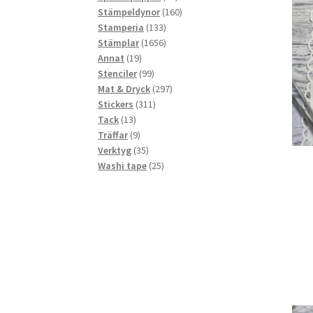
produkter
160
Stämpeldynor
160
133
produkter
Stamperia
133
produkter
1656
Stämplar
1656
19
produkter
Annat
19
produkter
99
Stenciler
99
produkter
297
Mat & Dryck
297
311
produkter
Stickers
311
13
produkter
Tack
13
produkter
9
Träffar
9
produkter
35
Verktyg
35
produkter
25
Washi tape
25
produkter