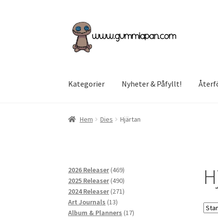
Hoppa
Hoppa
till
till
navigering
innehåll
Kategorier
Nyheter & Påfyllt!
Återf
Hem
Dies
Hjärtan
H
469
2026 Releaser
469
produkter
490
2025 Releaser
490
produkter
271
2024 Releaser
271
13
produkter
Art Journals
13
produkter
17
Album & Planners
17