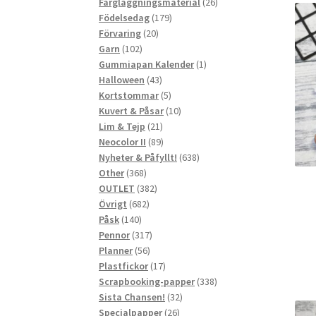
produkter
26
Färgläggningsmaterial
26
179
produkter
Födelsedag
179
20
produkter
Förvaring
20
102
produkter
Garn
102
produkter
1
Gummiapan Kalender
1
43
produkt
Halloween
43
produkter
5
Kortstommar
5
produkter
10
Kuvert & Påsar
10
21
produkter
Lim & Tejp
21
produkter
89
Neocolor II
89
produkter
638
Nyheter & Påfyllt!
638
368
produkter
Other
368
produkter
382
OUTLET
382
682
produkter
Övrigt
682
140
produkter
Påsk
140
produkter
317
Pennor
317
56
produkter
Planner
56
produkter
17
Plastfickor
17
produkter
338
Scrapbooking-papper
338
32
produkter
Sista Chansen!
32
26
produkter
Specialpapper
26