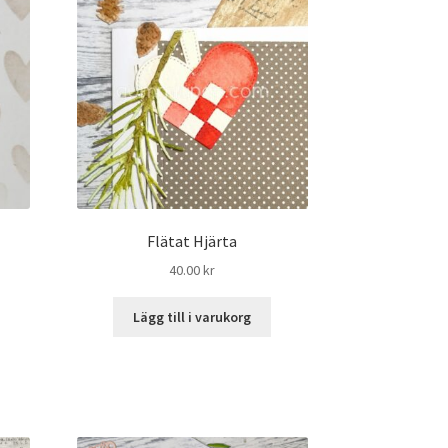
Flätat Hjärta
40.00
kr
Lägg till i varukorg
rande
t
kr.