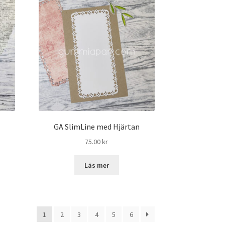
GA SlimLine med Hjärtan
75.00
kr
Läs mer
1
2
3
4
5
6