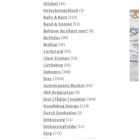
61
produkter
Alfabet
61
produkter
3
Anteckningsblock
3
102
produkter
Baby & Barn
102
produkter
52
Band & Snören
52
produkter
6
Behöver du något mer?
6
90
produkter
Birthday
90
41
produkter
Bröllop
41
produkter
85
Cardstock
85
produkter
32
Clear Stamps
32
42
produkter
Cuttlebug
42
produkter
368
Dekorera
368
2503
produkter
Dies
2503
produkter
63
Gummiapans Maskot
63
8
produkter
HDF Byggsatser
8
produkter
384
Djur | Fåglar | Insekter
384
124
produkter
Doodlebug Design
124
3
produkter
Dutch Doobadoo
3
11
produkter
Embossing
11
produkter
11
Embossingfolder
11
171
produkter
Färg
171