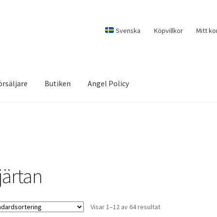
Svenska
Köpvillkor
Mitt ko
örsäljare
Butiken
Angel Policy
järtan
Visar 1–12 av 64 resultat