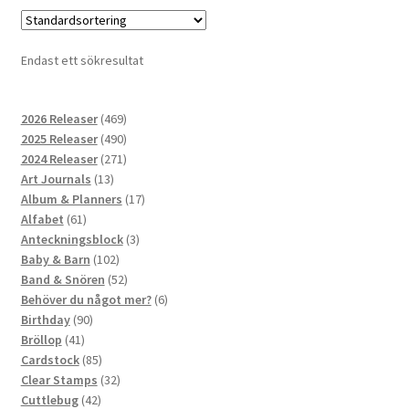
Endast ett sökresultat
469
2026 Releaser
469
produkter
490
2025 Releaser
490
produkter
271
2024 Releaser
271
13
produkter
Art Journals
13
produkter
17
Album & Planners
17
61
produkter
Alfabet
61
produkter
3
Anteckningsblock
3
102
produkter
Baby & Barn
102
produkter
52
Band & Snören
52
produkter
6
Behöver du något mer?
6
90
produkter
Birthday
90
41
produkter
Bröllop
41
produkter
85
Cardstock
85
produkter
32
Clear Stamps
32
42
produkter
Cuttlebug
42