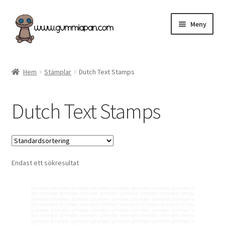
Hoppa
Hoppa
Meny
till
till
navigering
innehåll
Expand
Svenska
underm
Hem
Stämplar
Dutch Text Stamps
Kategorier
Dutch Text Stamps
Nyheter & Påfyllt!
Återförsäljare
Endast ett sökresultat
Butiken
Köpvillkor
Angel Policy