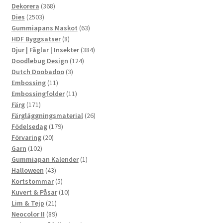
produkter
368
Dekorera
368
2503
produkter
Dies
2503
produkter
63
Gummiapans Maskot
63
8
produkter
HDF Byggsatser
8
produkter
384
Djur | Fåglar | Insekter
384
124
produkter
Doodlebug Design
124
3
produkter
Dutch Doobadoo
3
11
produkter
Embossing
11
produkter
11
Embossingfolder
11
171
produkter
Färg
171
produkter
26
Färgläggningsmaterial
26
179
produkter
Födelsedag
179
20
produkter
Förvaring
20
102
produkter
Garn
102
produkter
1
Gummiapan Kalender
1
43
produkt
Halloween
43
produkter
5
Kortstommar
5
produkter
10
Kuvert & Påsar
10
21
produkter
Lim & Tejp
21
produkter
89
Neocolor II
89