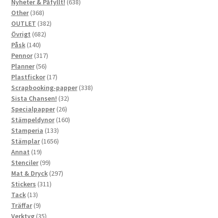
produkter
638
Nyheter & Påfyllt!
638
368
produkter
Other
368
produkter
382
OUTLET
382
682
produkter
Övrigt
682
140
produkter
Påsk
140
produkter
317
Pennor
317
56
produkter
Planner
56
produkter
17
Plastfickor
17
produkter
338
Scrapbooking-papper
338
32
produkter
Sista Chansen!
32
26
produkter
Specialpapper
26
produkter
160
Stämpeldynor
160
133
produkter
Stamperia
133
produkter
1656
Stämplar
1656
19
produkter
Annat
19
produkter
99
Stenciler
99
produkter
297
Mat & Dryck
297
311
produkter
Stickers
311
13
produkter
Tack
13
produkter
9
Träffar
9
produkter
35
Verktyg
35