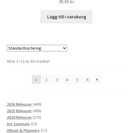
40.00
kr
Lägg till i varukorg
Visar 1–12 av 63 resultat
1
2
3
4
5
6
469
2026 Releaser
469
produkter
490
2025 Releaser
490
produkter
271
2024 Releaser
271
13
produkter
Art Journals
13
produkter
17
Album & Planners
17