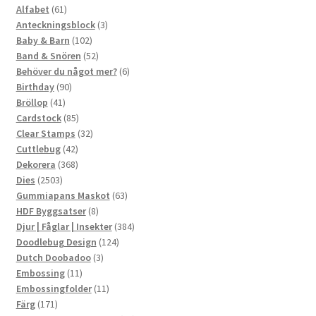
61
produkter
Alfabet
61
produkter
3
Anteckningsblock
3
102
produkter
Baby & Barn
102
produkter
52
Band & Snören
52
produkter
6
Behöver du något mer?
6
90
produkter
Birthday
90
41
produkter
Bröllop
41
produkter
85
Cardstock
85
produkter
32
Clear Stamps
32
42
produkter
Cuttlebug
42
produkter
368
Dekorera
368
2503
produkter
Dies
2503
produkter
63
Gummiapans Maskot
63
8
produkter
HDF Byggsatser
8
produkter
384
Djur | Fåglar | Insekter
384
124
produkter
Doodlebug Design
124
3
produkter
Dutch Doobadoo
3
11
produkter
Embossing
11
produkter
11
Embossingfolder
11
171
produkter
Färg
171