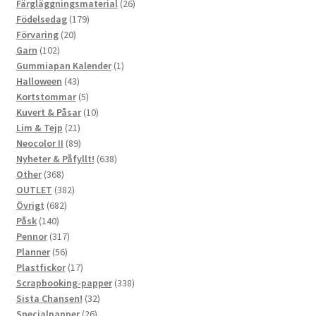
produkter
26
Färgläggningsmaterial
26
179
produkter
Födelsedag
179
20
produkter
Förvaring
20
102
produkter
Garn
102
produkter
1
Gummiapan Kalender
1
43
produkt
Halloween
43
produkter
5
Kortstommar
5
produkter
10
Kuvert & Påsar
10
21
produkter
Lim & Tejp
21
produkter
89
Neocolor II
89
produkter
638
Nyheter & Påfyllt!
638
368
produkter
Other
368
produkter
382
OUTLET
382
682
produkter
Övrigt
682
140
produkter
Påsk
140
produkter
317
Pennor
317
56
produkter
Planner
56
produkter
17
Plastfickor
17
produkter
338
Scrapbooking-papper
338
32
produkter
Sista Chansen!
32
26
produkter
Specialpapper
26