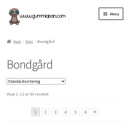
Hoppa
Hoppa
Meny
till
till
navigering
innehåll
Expand
Svenska
underm
Hem
Dies
Bondgård
Kategorier
Bondgård
Nyheter & Påfyllt!
Återförsäljare
Visar 1–12 av 63 resultat
Butiken
Köpvillkor
1
2
3
4
5
6
Angel Policy