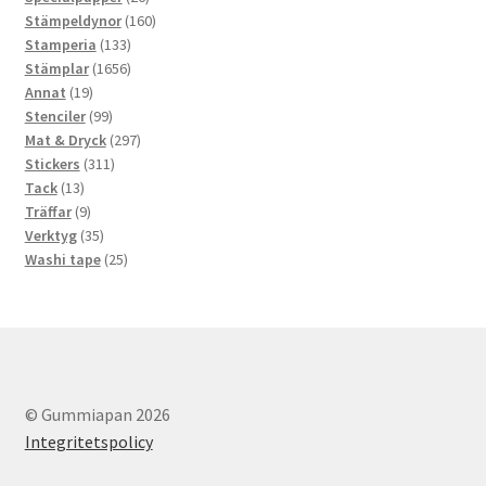
produkter
160
Stämpeldynor
160
133
produkter
Stamperia
133
produkter
1656
Stämplar
1656
19
produkter
Annat
19
produkter
99
Stenciler
99
produkter
297
Mat & Dryck
297
311
produkter
Stickers
311
13
produkter
Tack
13
produkter
9
Träffar
9
produkter
35
Verktyg
35
produkter
25
Washi tape
25
produkter
© Gummiapan 2026
Integritetspolicy