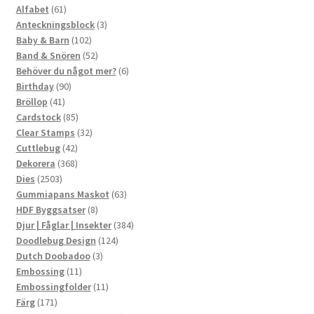
61
produkter
Alfabet
61
produkter
3
Anteckningsblock
3
102
produkter
Baby & Barn
102
produkter
52
Band & Snören
52
produkter
6
Behöver du något mer?
6
90
produkter
Birthday
90
41
produkter
Bröllop
41
produkter
85
Cardstock
85
produkter
32
Clear Stamps
32
42
produkter
Cuttlebug
42
produkter
368
Dekorera
368
2503
produkter
Dies
2503
produkter
63
Gummiapans Maskot
63
8
produkter
HDF Byggsatser
8
produkter
384
Djur | Fåglar | Insekter
384
124
produkter
Doodlebug Design
124
3
produkter
Dutch Doobadoo
3
11
produkter
Embossing
11
produkter
11
Embossingfolder
11
171
produkter
Färg
171