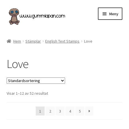
Hoppa
Hoppa
Meny
till
till
navigering
innehåll
Expand
Svenska
underm
Hem
Stämplar
English Text Stamps
Love
Kategorier
Love
Nyheter & Påfyllt!
Återförsäljare
Visar 1–12 av 52 resultat
Butiken
Köpvillkor
1
2
3
4
5
Angel Policy