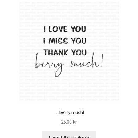
Mitt konto
…berry much!
25.00
kr
Lägg till i varukorg