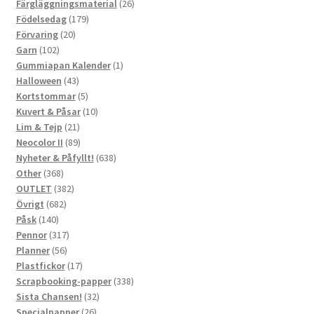
produkter
26
Färgläggningsmaterial
26
179
produkter
Födelsedag
179
20
produkter
Förvaring
20
102
produkter
Garn
102
produkter
1
Gummiapan Kalender
1
43
produkt
Halloween
43
produkter
5
Kortstommar
5
produkter
10
Kuvert & Påsar
10
21
produkter
Lim & Tejp
21
produkter
89
Neocolor II
89
produkter
638
Nyheter & Påfyllt!
638
368
produkter
Other
368
produkter
382
OUTLET
382
682
produkter
Övrigt
682
140
produkter
Påsk
140
produkter
317
Pennor
317
56
produkter
Planner
56
produkter
17
Plastfickor
17
produkter
338
Scrapbooking-papper
338
32
produkter
Sista Chansen!
32
26
produkter
Specialpapper
26