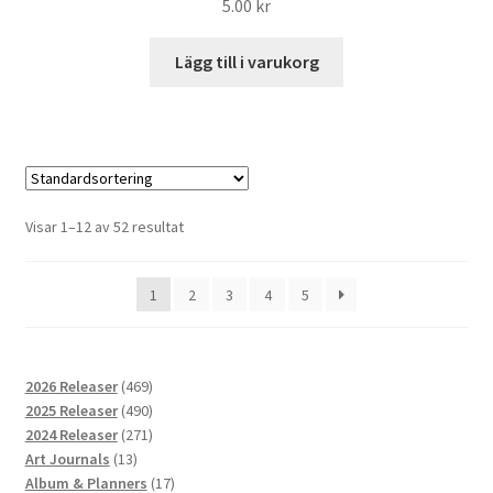
5.00
kr
Lägg till i varukorg
Visar 1–12 av 52 resultat
1
2
3
4
5
469
2026 Releaser
469
produkter
490
2025 Releaser
490
produkter
271
2024 Releaser
271
13
produkter
Art Journals
13
produkter
17
Album & Planners
17