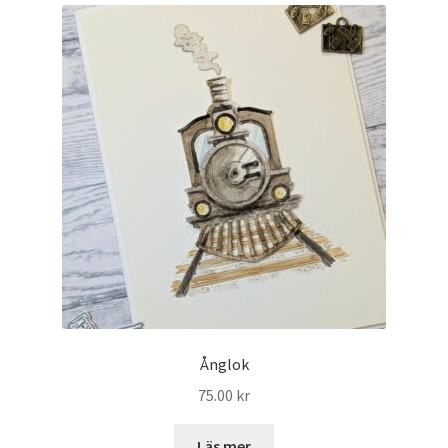
Mitt konto
Ånglok
75.00
kr
Läs mer