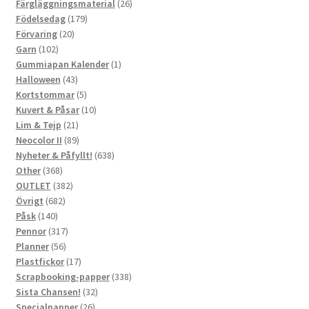
produkter
26
Färgläggningsmaterial
26
179
produkter
Födelsedag
179
20
produkter
Förvaring
20
102
produkter
Garn
102
produkter
1
Gummiapan Kalender
1
43
produkt
Halloween
43
produkter
5
Kortstommar
5
produkter
10
Kuvert & Påsar
10
21
produkter
Lim & Tejp
21
produkter
89
Neocolor II
89
produkter
638
Nyheter & Påfyllt!
638
368
produkter
Other
368
produkter
382
OUTLET
382
682
produkter
Övrigt
682
140
produkter
Påsk
140
produkter
317
Pennor
317
56
produkter
Planner
56
produkter
17
Plastfickor
17
produkter
338
Scrapbooking-papper
338
32
produkter
Sista Chansen!
32
26
produkter
Specialpapper
26