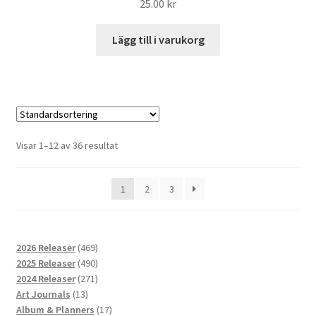
25.00
kr
Lägg till i varukorg
Visar 1–12 av 36 resultat
1
2
3
469
2026 Releaser
469
produkter
490
2025 Releaser
490
produkter
271
2024 Releaser
271
13
produkter
Art Journals
13
produkter
17
Album & Planners
17