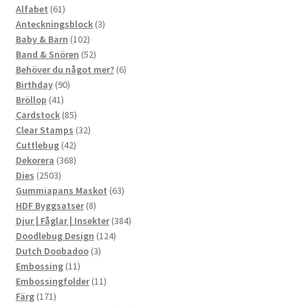
61
produkter
Alfabet
61
produkter
3
Anteckningsblock
3
102
produkter
Baby & Barn
102
produkter
52
Band & Snören
52
produkter
6
Behöver du något mer?
6
90
produkter
Birthday
90
41
produkter
Bröllop
41
produkter
85
Cardstock
85
produkter
32
Clear Stamps
32
42
produkter
Cuttlebug
42
produkter
368
Dekorera
368
2503
produkter
Dies
2503
produkter
63
Gummiapans Maskot
63
8
produkter
HDF Byggsatser
8
produkter
384
Djur | Fåglar | Insekter
384
124
produkter
Doodlebug Design
124
3
produkter
Dutch Doobadoo
3
11
produkter
Embossing
11
produkter
11
Embossingfolder
11
171
produkter
Färg
171