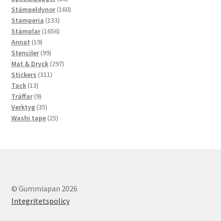
produkter
160
Stämpeldynor
160
133
produkter
Stamperia
133
produkter
1656
Stämplar
1656
19
produkter
Annat
19
produkter
99
Stenciler
99
produkter
297
Mat & Dryck
297
311
produkter
Stickers
311
13
produkter
Tack
13
produkter
9
Träffar
9
produkter
35
Verktyg
35
produkter
25
Washi tape
25
produkter
© Gummiapan 2026
Integritetspolicy