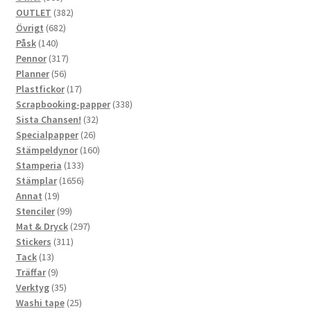
produkter
382
OUTLET
382
682
produkter
Övrigt
682
140
produkter
Påsk
140
produkter
317
Pennor
317
56
produkter
Planner
56
produkter
17
Plastfickor
17
produkter
338
Scrapbooking-papper
338
32
produkter
Sista Chansen!
32
26
produkter
Specialpapper
26
produkter
160
Stämpeldynor
160
133
produkter
Stamperia
133
produkter
1656
Stämplar
1656
19
produkter
Annat
19
produkter
99
Stenciler
99
produkter
297
Mat & Dryck
297
311
produkter
Stickers
311
13
produkter
Tack
13
produkter
9
Träffar
9
produkter
35
Verktyg
35
produkter
25
Washi tape
25