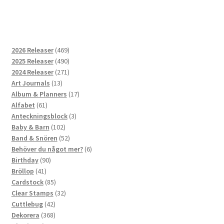
469
2026 Releaser
469
produkter
490
2025 Releaser
490
produkter
271
2024 Releaser
271
13
produkter
Art Journals
13
produkter
17
Album & Planners
17
61
produkter
Alfabet
61
produkter
3
Anteckningsblock
3
102
produkter
Baby & Barn
102
produkter
52
Band & Snören
52
produkter
6
Behöver du något mer?
6
90
produkter
Birthday
90
41
produkter
Bröllop
41
produkter
85
Cardstock
85
produkter
32
Clear Stamps
32
42
produkter
Cuttlebug
42
produkter
368
Dekorera
368