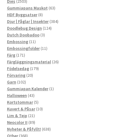
2503
produkter
Dies
2503
produkter
63
Gummiapans Maskot
63
8
produkter
HDF Byggsatser
8
produkter
384
Djur | Fåglar | Insekter
384
124
produkter
Doodlebug Design
124
3
produkter
Dutch Doobadoo
3
11
produkter
Embossing
11
produkter
11
Embossingfolder
11
171
produkter
Färg
171
produkter
26
Färgläggningsmaterial
26
179
produkter
Födelsedag
179
20
produkter
Förvaring
20
102
produkter
Garn
102
produkter
1
Gummiapan Kalender
1
43
produkt
Halloween
43
produkter
5
Kortstommar
5
produkter
10
Kuvert & Påsar
10
21
produkter
Lim & Tejp
21
produkter
89
Neocolor II
89
produkter
638
Nyheter & Påfyllt!
638
368
produkter
Other
368