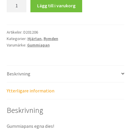
Hjärtlig
Lägg till i varukorg
Planet
mängd
Artikelnr:
D201206
Kategorier:
Hjärtan
,
Rymden
Varumärke:
Gummiapan
Beskrivning
Ytterligare information
Beskrivning
Gummiapans egna dies!