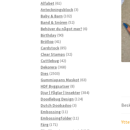
61
produkter
Alfabet
61
produkter
3
Anteckningsblock
3
102
produkter
Baby & Barn
102
produkter
52
Band & Snören
52
produkter
6
Behöver du något mer?
6
90
produkter
Birthday
90
41
produkter
Bröllop
41
produkter
85
Cardstock
85
produkter
32
Clear Stamps
32
42
produkter
Cuttlebug
42
produkter
368
Dekorera
368
2503
produkter
Dies
2503
produkter
63
Gummiapans Maskot
63
8
produkter
HDF Byggsatser
8
produkter
384
Djur | Fåglar | Insekter
384
124
produkter
Doodlebug Design
124
Besk
3
produkter
Dutch Doobadoo
3
11
produkter
Embossing
11
produkter
11
Embossingfolder
11
Ytte
171
produkter
Färg
171