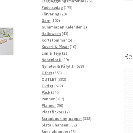
produkter
26
Färgläggningsmaterial
26
179
produkter
Födelsedag
179
20
produkter
Förvaring
20
102
produkter
Garn
102
produkter
1
Gummiapan Kalender
1
43
produkt
Halloween
43
produkter
5
Kortstommar
5
produkter
10
Kuvert & Påsar
10
21
produkter
Lim & Tejp
21
Re
produkter
89
Neocolor II
89
produkter
638
Nyheter & Påfyllt!
638
368
produkter
Other
368
produkter
382
OUTLET
382
682
produkter
Övrigt
682
140
produkter
Påsk
140
produkter
317
Pennor
317
56
produkter
Planner
56
produkter
17
Plastfickor
17
produkter
338
Scrapbooking-papper
338
32
produkter
Sista Chansen!
32
26
produkter
Specialpapper
26