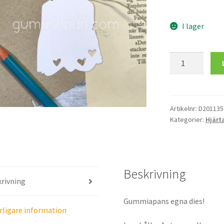
I lager
Tag
med
Hjärtan
mängd
Artikelnr:
D201135
Kategorier:
Hjärt
Beskrivning
rivning
Gummiapans egna dies!
rligare information