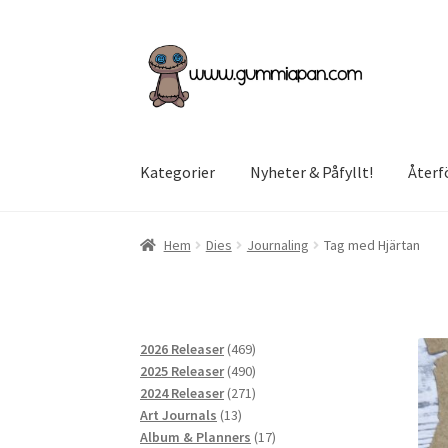
Hoppa
Hoppa
till
till
navigering
innehåll
Kategorier
Nyheter & Påfyllt!
Återf
Hem
Dies
Journaling
Tag med Hjärtan
469
2026 Releaser
469
produkter
490
2025 Releaser
490
produkter
271
2024 Releaser
271
13
produkter
Art Journals
13
produkter
17
Album & Planners
17