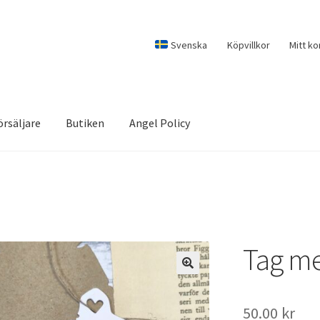
Svenska
Köpvillkor
Mitt ko
örsäljare
Butiken
Angel Policy
Tag me
50.00
kr