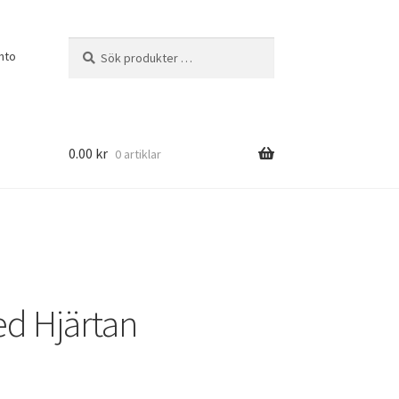
Sök
Sök
nto
efter:
0.00
kr
0 artiklar
d Hjärtan