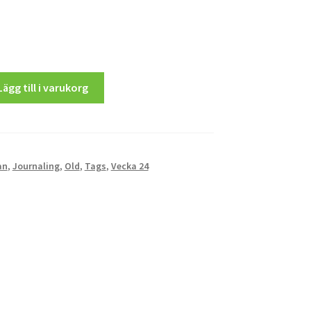
Lägg till i varukorg
an
,
Journaling
,
Old
,
Tags
,
Vecka 24