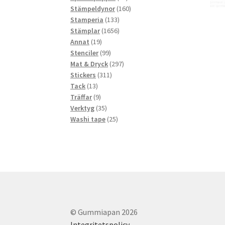
produkter
160
Stämpeldynor
160
133
produkter
Stamperia
133
produkter
1656
Stämplar
1656
19
produkter
Annat
19
produkter
99
Stenciler
99
produkter
297
Mat & Dryck
297
311
produkter
Stickers
311
13
produkter
Tack
13
produkter
9
Träffar
9
produkter
35
Verktyg
35
produkter
25
Washi tape
25
produkter
© Gummiapan 2026
Integritetspolicy