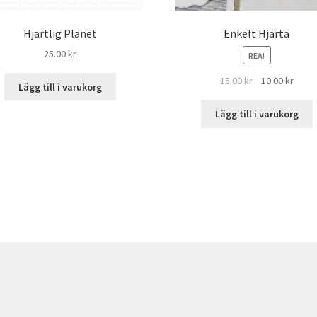
Hjärtlig Planet
Enkelt Hjärta
25.00
kr
REA!
Det
Det
15.00
kr
10.00
kr
Lägg till i varukorg
ursprungliga
nuva
priset
prise
Lägg till i varukorg
var:
är:
15.00 kr.
10.00 