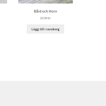
Bård och Hörn
20.00
kr
Lägg till i varukorg
rande
t
kr.