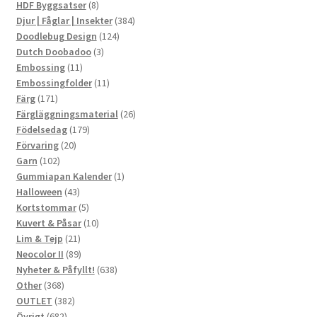
8
produkter
HDF Byggsatser
8
produkter
384
Djur | Fåglar | Insekter
384
124
produkter
Doodlebug Design
124
3
produkter
Dutch Doobadoo
3
11
produkter
Embossing
11
produkter
11
Embossingfolder
11
171
produkter
Färg
171
produkter
26
Färgläggningsmaterial
26
179
produkter
Födelsedag
179
20
produkter
Förvaring
20
102
produkter
Garn
102
produkter
1
Gummiapan Kalender
1
43
produkt
Halloween
43
produkter
5
Kortstommar
5
produkter
10
Kuvert & Påsar
10
21
produkter
Lim & Tejp
21
produkter
89
Neocolor II
89
produkter
638
Nyheter & Påfyllt!
638
368
produkter
Other
368
produkter
382
OUTLET
382
682
produkter
Övrigt
682