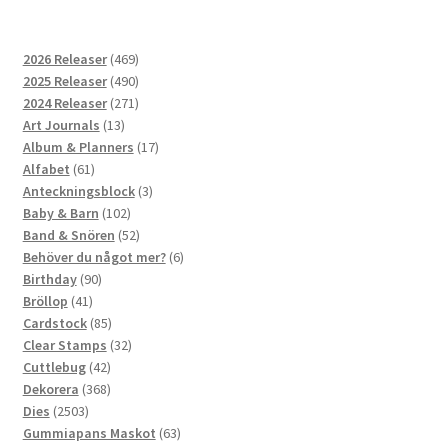
469
2026 Releaser
469
produkter
490
2025 Releaser
490
produkter
271
2024 Releaser
271
13
produkter
Art Journals
13
produkter
17
Album & Planners
17
61
produkter
Alfabet
61
produkter
3
Anteckningsblock
3
102
produkter
Baby & Barn
102
produkter
52
Band & Snören
52
produkter
6
Behöver du något mer?
6
90
produkter
Birthday
90
41
produkter
Bröllop
41
produkter
85
Cardstock
85
produkter
32
Clear Stamps
32
42
produkter
Cuttlebug
42
produkter
368
Dekorera
368
2503
produkter
Dies
2503
produkter
63
Gummiapans Maskot
63