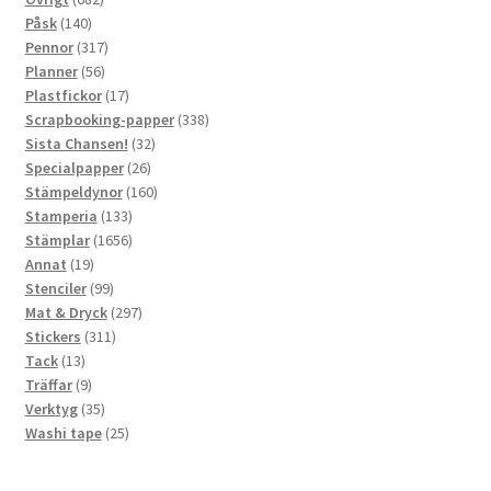
140
produkter
Påsk
140
produkter
317
Pennor
317
56
produkter
Planner
56
produkter
17
Plastfickor
17
produkter
338
Scrapbooking-papper
338
32
produkter
Sista Chansen!
32
26
produkter
Specialpapper
26
produkter
160
Stämpeldynor
160
133
produkter
Stamperia
133
produkter
1656
Stämplar
1656
19
produkter
Annat
19
produkter
99
Stenciler
99
produkter
297
Mat & Dryck
297
311
produkter
Stickers
311
13
produkter
Tack
13
produkter
9
Träffar
9
produkter
35
Verktyg
35
produkter
25
Washi tape
25
produkter