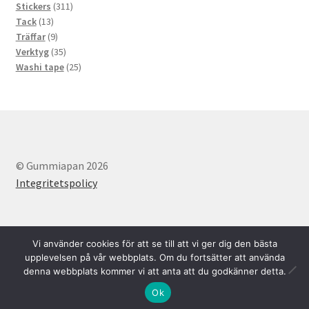
311
produkter
Stickers
311
13
produkter
Tack
13
produkter
9
Träffar
9
produkter
35
Verktyg
35
produkter
25
Washi tape
25
produkter
© Gummiapan 2026
Integritetspolicy
Vi använder cookies för att se till att vi ger dig den bästa
upplevelsen på vår webbplats. Om du fortsätter att använda
denna webbplats kommer vi att anta att du godkänner detta.
Svenska
English
0
Ok
Sök
Sök