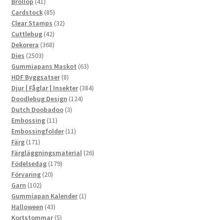
41
produkter
Bröllop
41
produkter
85
Cardstock
85
produkter
32
Clear Stamps
32
42
produkter
Cuttlebug
42
produkter
368
Dekorera
368
2503
produkter
Dies
2503
produkter
63
Gummiapans Maskot
63
8
produkter
HDF Byggsatser
8
produkter
384
Djur | Fåglar | Insekter
384
124
produkter
Doodlebug Design
124
3
produkter
Dutch Doobadoo
3
11
produkter
Embossing
11
produkter
11
Embossingfolder
11
171
produkter
Färg
171
produkter
26
Färgläggningsmaterial
26
179
produkter
Födelsedag
179
20
produkter
Förvaring
20
102
produkter
Garn
102
produkter
1
Gummiapan Kalender
1
43
produkt
Halloween
43
produkter
5
Kortstommar
5