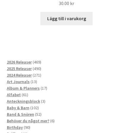
30.00
kr
Lägg till i varukorg
469
2026 Releaser
469
produkter
490
2025 Releaser
490
produkter
271
2024 Releaser
271
13
produkter
Art Journals
13
produkter
17
Album & Planners
17
61
produkter
Alfabet
61
produkter
3
Anteckningsblock
3
102
produkter
Baby & Barn
102
produkter
52
Band & Snören
52
produkter
6
Behöver du något mer?
6
90
produkter
Birthday
90