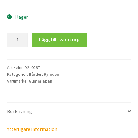
I lager
Stjärnbård
Lägg till i varukorg
mängd
Artikelnr:
D210297
Kategorier:
Bårder
,
Rymden
Varumärke:
Gummiapan
Beskrivning
Ytterligare information