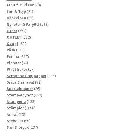
produkter
10
Kuvert & Påsar
10
21
produkter
Lim & Tejp
21
produkter
89
Neocolor II
89
produkter
638
Nyheter & Påfyllt!
638
368
produkter
Other
368
produkter
382
OUTLET
382
682
produkter
Övrigt
682
140
produkter
Påsk
140
produkter
317
Pennor
317
56
produkter
Planner
56
produkter
17
Plastfickor
17
produkter
338
Scrapbooking-papper
338
32
produkter
Sista Chansen!
32
26
produkter
Specialpapper
26
produkter
160
Stämpeldynor
160
133
produkter
Stamperia
133
produkter
1656
Stämplar
1656
19
produkter
Annat
19
produkter
99
Stenciler
99
produkter
297
Mat & Dryck
297