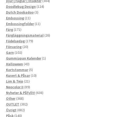
produkter
384
Djur | Fåglar | Insekter
384
124
produkter
Doodlebug Design
124
3
produkter
Dutch Doobadoo
3
11
produkter
Embossing
11
produkter
11
Embossingfolder
11
171
produkter
Färg
171
produkter
26
Färgläggningsmaterial
26
179
produkter
Födelsedag
179
20
produkter
Förvaring
20
102
produkter
Garn
102
produkter
1
Gummiapan Kalender
1
43
produkt
Halloween
43
produkter
5
Kortstommar
5
produkter
10
Kuvert & Påsar
10
21
produkter
Lim & Tejp
21
produkter
89
Neocolor II
89
produkter
638
Nyheter & Påfyllt!
638
368
produkter
Other
368
produkter
382
OUTLET
382
682
produkter
Övrigt
682
140
produkter
Påsk
140