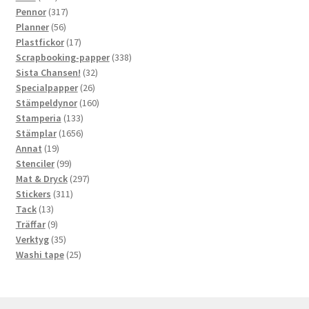
produkter
317
Pennor
317
56
produkter
Planner
56
produkter
17
Plastfickor
17
produkter
338
Scrapbooking-papper
338
32
produkter
Sista Chansen!
32
26
produkter
Specialpapper
26
produkter
160
Stämpeldynor
160
133
produkter
Stamperia
133
produkter
1656
Stämplar
1656
19
produkter
Annat
19
produkter
99
Stenciler
99
produkter
297
Mat & Dryck
297
311
produkter
Stickers
311
13
produkter
Tack
13
produkter
9
Träffar
9
produkter
35
Verktyg
35
produkter
25
Washi tape
25
produkter