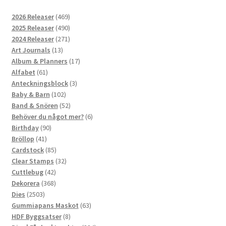
469
2026 Releaser
469
produkter
490
2025 Releaser
490
produkter
271
2024 Releaser
271
13
produkter
Art Journals
13
produkter
17
Album & Planners
17
61
produkter
Alfabet
61
produkter
3
Anteckningsblock
3
102
produkter
Baby & Barn
102
produkter
52
Band & Snören
52
produkter
6
Behöver du något mer?
6
90
produkter
Birthday
90
41
produkter
Bröllop
41
produkter
85
Cardstock
85
produkter
32
Clear Stamps
32
42
produkter
Cuttlebug
42
produkter
368
Dekorera
368
2503
produkter
Dies
2503
produkter
63
Gummiapans Maskot
63
8
produkter
HDF Byggsatser
8