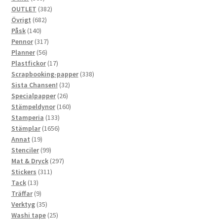
produkter
382
OUTLET
382
682
produkter
Övrigt
682
140
produkter
Påsk
140
produkter
317
Pennor
317
56
produkter
Planner
56
produkter
17
Plastfickor
17
produkter
338
Scrapbooking-papper
338
32
produkter
Sista Chansen!
32
26
produkter
Specialpapper
26
produkter
160
Stämpeldynor
160
133
produkter
Stamperia
133
produkter
1656
Stämplar
1656
19
produkter
Annat
19
produkter
99
Stenciler
99
produkter
297
Mat & Dryck
297
311
produkter
Stickers
311
13
produkter
Tack
13
produkter
9
Träffar
9
produkter
35
Verktyg
35
produkter
25
Washi tape
25