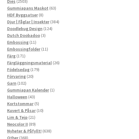
2503
produkter
Dies
2503
produkter
63
Gummiapans Maskot
63
8
produkter
HDF Byggsatser
8
produkter
384
Djur | Fåglar | Insekter
384
124
produkter
Doodlebug Design
124
3
produkter
Dutch Doobadoo
3
11
produkter
Embossing
11
produkter
11
Embossingfolder
11
171
produkter
Färg
171
produkter
26
Färgläggningsmaterial
26
179
produkter
Födelsedag
179
20
produkter
Förvaring
20
102
produkter
Garn
102
produkter
1
Gummiapan Kalender
1
43
produkt
Halloween
43
produkter
5
Kortstommar
5
produkter
10
Kuvert & Påsar
10
21
produkter
Lim & Tejp
21
produkter
89
Neocolor II
89
produkter
638
Nyheter & Påfyllt!
638
368
produkter
Other
368