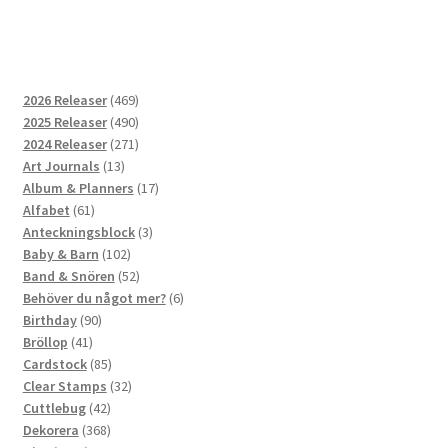
469
2026 Releaser
469
produkter
490
2025 Releaser
490
produkter
271
2024 Releaser
271
13
produkter
Art Journals
13
produkter
17
Album & Planners
17
61
produkter
Alfabet
61
produkter
3
Anteckningsblock
3
102
produkter
Baby & Barn
102
produkter
52
Band & Snören
52
produkter
6
Behöver du något mer?
6
90
produkter
Birthday
90
41
produkter
Bröllop
41
produkter
85
Cardstock
85
produkter
32
Clear Stamps
32
42
produkter
Cuttlebug
42
produkter
368
Dekorera
368