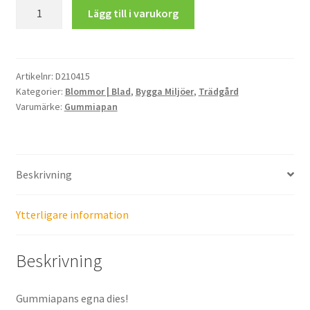
Odlingsskyltar
Lägg till i varukorg
mängd
Artikelnr:
D210415
Kategorier:
Blommor | Blad
,
Bygga Miljöer
,
Trädgård
Varumärke:
Gummiapan
Beskrivning
Ytterligare information
Beskrivning
Gummiapans egna dies!