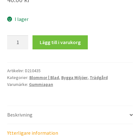
I lager
Hängväxt
Lägg till i varukorg
mängd
Artikelnr:
D210435
Kategorier:
Blommor | Blad
,
Bygga Miljöer
,
Trädgård
Varumärke:
Gummiapan
Beskrivning
Ytterligare information