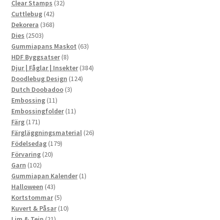
produkter
32
Clear Stamps
32
42
produkter
Cuttlebug
42
produkter
368
Dekorera
368
2503
produkter
Dies
2503
produkter
63
Gummiapans Maskot
63
8
produkter
HDF Byggsatser
8
produkter
384
Djur | Fåglar | Insekter
384
124
produkter
Doodlebug Design
124
3
produkter
Dutch Doobadoo
3
11
produkter
Embossing
11
produkter
11
Embossingfolder
11
171
produkter
Färg
171
produkter
26
Färgläggningsmaterial
26
179
produkter
Födelsedag
179
20
produkter
Förvaring
20
102
produkter
Garn
102
produkter
1
Gummiapan Kalender
1
43
produkt
Halloween
43
produkter
5
Kortstommar
5
produkter
10
Kuvert & Påsar
10
21
produkter
Lim & Tejp
21