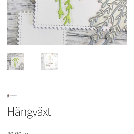
Mitt konto
Hängväxt
40.00
kr