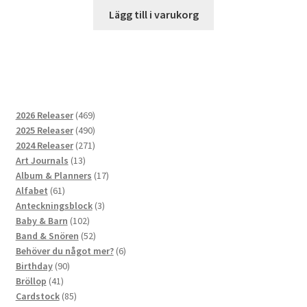
Lägg till i varukorg
469
2026 Releaser
469
produkter
490
2025 Releaser
490
produkter
271
2024 Releaser
271
13
produkter
Art Journals
13
produkter
17
Album & Planners
17
61
produkter
Alfabet
61
produkter
3
Anteckningsblock
3
102
produkter
Baby & Barn
102
produkter
52
Band & Snören
52
produkter
6
Behöver du något mer?
6
90
produkter
Birthday
90
41
produkter
Bröllop
41
produkter
85
Cardstock
85