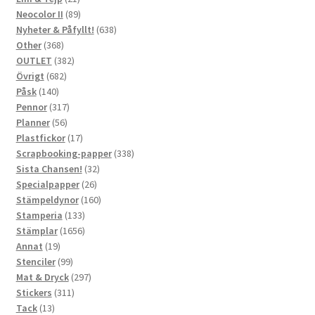
produkter
89
Neocolor II
89
produkter
638
Nyheter & Påfyllt!
638
368
produkter
Other
368
produkter
382
OUTLET
382
682
produkter
Övrigt
682
140
produkter
Påsk
140
produkter
317
Pennor
317
56
produkter
Planner
56
produkter
17
Plastfickor
17
produkter
338
Scrapbooking-papper
338
32
produkter
Sista Chansen!
32
26
produkter
Specialpapper
26
produkter
160
Stämpeldynor
160
133
produkter
Stamperia
133
produkter
1656
Stämplar
1656
19
produkter
Annat
19
produkter
99
Stenciler
99
produkter
297
Mat & Dryck
297
311
produkter
Stickers
311
13
produkter
Tack
13