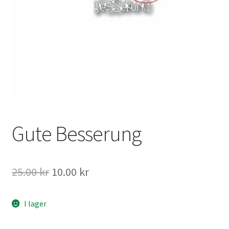
Mitt konto
Gute Besserung
Det
Det
25.00
kr
10.00
kr
ursprungliga
nuvarande
I lager
priset
priset
var:
är: