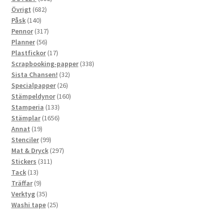
682
produkter
Övrigt
682
140
produkter
Påsk
140
produkter
317
Pennor
317
56
produkter
Planner
56
produkter
17
Plastfickor
17
produkter
338
Scrapbooking-papper
338
32
produkter
Sista Chansen!
32
26
produkter
Specialpapper
26
produkter
160
Stämpeldynor
160
133
produkter
Stamperia
133
produkter
1656
Stämplar
1656
19
produkter
Annat
19
produkter
99
Stenciler
99
produkter
297
Mat & Dryck
297
311
produkter
Stickers
311
13
produkter
Tack
13
produkter
9
Träffar
9
produkter
35
Verktyg
35
produkter
25
Washi tape
25
produkter