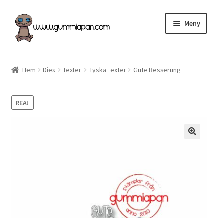
Hoppa
Hoppa
Meny
till
till
navigering
innehåll
Expand
Svenska
underm
Hem
Dies
Texter
Tyska Texter
Gute Besserung
Kategorier
REA!
Nyheter & Påfyllt!
Återförsäljare
Butiken
Köpvillkor
Angel Policy