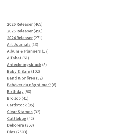
469
2026 Releaser
469
produkter
490
2025 Releaser
490
produkter
271
2024 Releaser
271
13
produkter
Art Journals
13
produkter
17
Album & Planners
17
61
produkter
Alfabet
61
produkter
3
Anteckningsblock
3
102
produkter
Baby & Barn
102
produkter
52
Band & Snören
52
produkter
6
Behöver du något mer?
6
90
produkter
Birthday
90
41
produkter
Bröllop
41
produkter
85
Cardstock
85
produkter
32
Clear Stamps
32
42
produkter
Cuttlebug
42
produkter
368
Dekorera
368
2503
produkter
Dies
2503