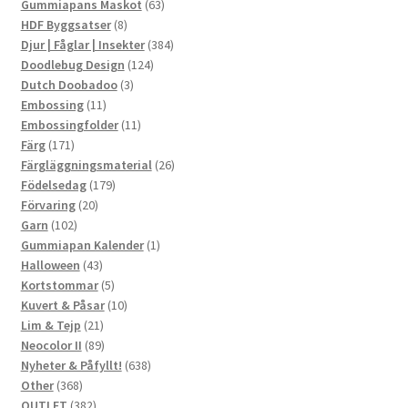
produkter
63
Gummiapans Maskot
63
8
produkter
HDF Byggsatser
8
produkter
384
Djur | Fåglar | Insekter
384
124
produkter
Doodlebug Design
124
3
produkter
Dutch Doobadoo
3
11
produkter
Embossing
11
produkter
11
Embossingfolder
11
171
produkter
Färg
171
produkter
26
Färgläggningsmaterial
26
179
produkter
Födelsedag
179
20
produkter
Förvaring
20
102
produkter
Garn
102
produkter
1
Gummiapan Kalender
1
43
produkt
Halloween
43
produkter
5
Kortstommar
5
produkter
10
Kuvert & Påsar
10
21
produkter
Lim & Tejp
21
produkter
89
Neocolor II
89
produkter
638
Nyheter & Påfyllt!
638
368
produkter
Other
368
produkter
382
OUTLET
382