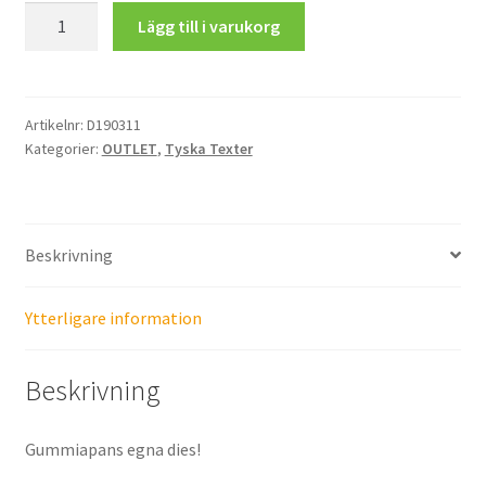
Gute
Lägg till i varukorg
25.00 kr.
10.00 kr.
Besserung
mängd
Artikelnr:
D190311
Kategorier:
OUTLET
,
Tyska Texter
Beskrivning
Ytterligare information
Beskrivning
Gummiapans egna dies!