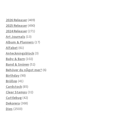
469
2026 Releaser
469
produkter
490
2025 Releaser
490
produkter
271
2024 Releaser
271
13
produkter
Art Journals
13
produkter
17
Album & Planners
17
61
produkter
Alfabet
61
produkter
3
Anteckningsblock
3
102
produkter
Baby & Barn
102
produkter
52
Band & Snören
52
produkter
6
Behöver du något mer?
6
90
produkter
Birthday
90
41
produkter
Bröllop
41
produkter
85
Cardstock
85
produkter
32
Clear Stamps
32
42
produkter
Cuttlebug
42
produkter
368
Dekorera
368
2503
produkter
Dies
2503