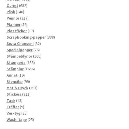
682
produkter
Övrigt
682
140
produkter
Påsk
140
produkter
317
Pennor
317
56
produkter
Planner
56
produkter
17
Plastfickor
17
produkter
338
Scrapbooking-papper
338
32
produkter
Sista Chansen!
32
26
produkter
Specialpapper
26
produkter
160
Stämpeldynor
160
133
produkter
Stamperia
133
produkter
1656
Stämplar
1656
19
produkter
Annat
19
produkter
99
Stenciler
99
produkter
297
Mat & Dryck
297
311
produkter
Stickers
311
13
produkter
Tack
13
produkter
9
Träffar
9
produkter
35
Verktyg
35
produkter
25
Washi tape
25
produkter