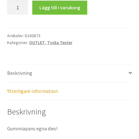
Liebe
Lägg till i varukorg
75.00 kr.
10.00 kr.
mängd
Artikelnr:
D180873
Kategorier:
OUTLET
,
Tyska Texter
Beskrivning
Ytterligare information
Beskrivning
Gummiapans egna dies!