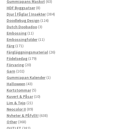
produkter
63
Gummiapans Maskot
63
8
produkter
HDF Byggsatser
8
produkter
384
Djur | Fåglar | Insekter
384
124
produkter
Doodlebug Design
124
3
produkter
Dutch Doobadoo
3
11
produkter
Embossing
11
produkter
11
Embossingfolder
11
171
produkter
Färg
171
produkter
26
Färgläggningsmaterial
26
179
produkter
Födelsedag
179
20
produkter
Förvaring
20
102
produkter
Garn
102
produkter
1
Gummiapan Kalender
1
43
produkt
Halloween
43
produkter
5
Kortstommar
5
produkter
10
Kuvert & Påsar
10
21
produkter
Lim & Tejp
21
produkter
89
Neocolor II
89
produkter
638
Nyheter & Påfyllt!
638
368
produkter
Other
368
produkter
382
OUTLET
382