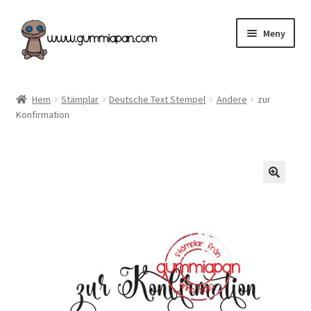
Hoppa
Hoppa
Meny
till
till
navigering
innehåll
Expand
Svenska
underm
Hem
Stämplar
Deutsche Text Stempel
Andere
zur
Konfirmation
Kategorier
Nyheter & Påfyllt!
Återförsäljare
Butiken
Köpvillkor
Angel Policy