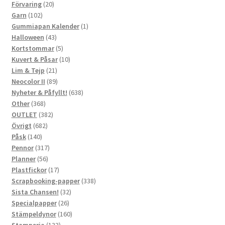
20
produkter
Förvaring
20
102
produkter
Garn
102
produkter
1
Gummiapan Kalender
1
43
produkt
Halloween
43
produkter
5
Kortstommar
5
produkter
10
Kuvert & Påsar
10
21
produkter
Lim & Tejp
21
produkter
89
Neocolor II
89
produkter
638
Nyheter & Påfyllt!
638
368
produkter
Other
368
produkter
382
OUTLET
382
682
produkter
Övrigt
682
140
produkter
Påsk
140
produkter
317
Pennor
317
56
produkter
Planner
56
produkter
17
Plastfickor
17
produkter
338
Scrapbooking-papper
338
32
produkter
Sista Chansen!
32
26
produkter
Specialpapper
26
produkter
160
Stämpeldynor
160
133
produkter
Stamperia
133