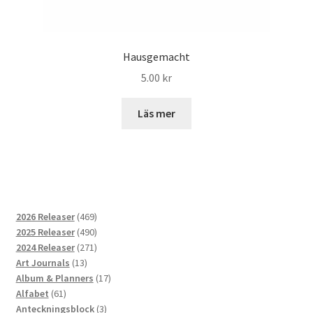
Hausgemacht
5.00
kr
Läs mer
469
2026 Releaser
469
produkter
490
2025 Releaser
490
produkter
271
2024 Releaser
271
13
produkter
Art Journals
13
produkter
17
Album & Planners
17
61
produkter
Alfabet
61
produkter
3
Anteckningsblock
3