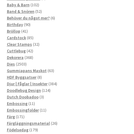
102
produkter
Baby & Barn
102
produkter
52
Band & Snören
52
produkter
6
Behöver du något mer?
6
90
produkter
Birthday
90
41
produkter
Bröllop
41
produkter
85
Cardstock
85
produkter
32
Clear Stamps
32
42
produkter
Cuttlebug
42
produkter
368
Dekorera
368
2503
produkter
Dies
2503
produkter
63
Gummiapans Maskot
63
8
produkter
HDF Byggsatser
8
produkter
384
Djur | Fåglar | Insekter
384
124
produkter
Doodlebug Design
124
3
produkter
Dutch Doobadoo
3
11
produkter
Embossing
11
produkter
11
Embossingfolder
11
171
produkter
Färg
171
produkter
26
Färgläggningsmaterial
26
179
produkter
Födelsedag
179