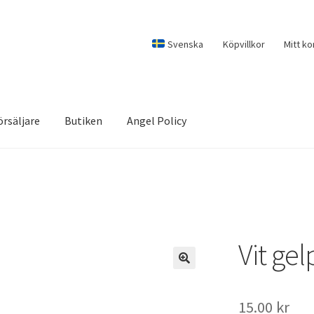
Svenska
Köpvillkor
Mitt ko
örsäljare
Butiken
Angel Policy
Vit ge
15.00
kr