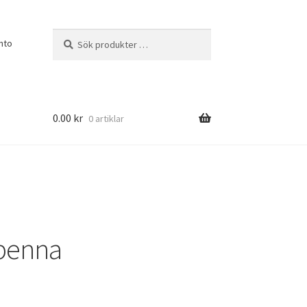
Sök
Sök
nto
efter:
0.00
kr
0 artiklar
lpenna