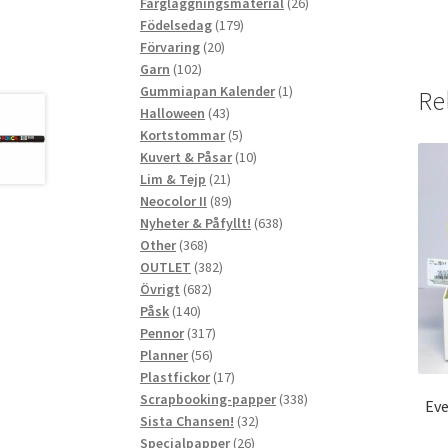
produkter
26
Färgläggningsmaterial
26
179
produkter
Födelsedag
179
20
produkter
Förvaring
20
102
produkter
Garn
102
produkter
1
Gummiapan Kalender
1
Re
43
produkt
Halloween
43
produkter
5
Kortstommar
5
produkter
10
Kuvert & Påsar
10
21
produkter
Lim & Tejp
21
produkter
89
Neocolor II
89
produkter
638
Nyheter & Påfyllt!
638
368
produkter
Other
368
produkter
382
OUTLET
382
682
produkter
Övrigt
682
140
produkter
Påsk
140
produkter
317
Pennor
317
56
produkter
Planner
56
produkter
17
Plastfickor
17
produkter
338
Scrapbooking-papper
338
Eve
32
produkter
Sista Chansen!
32
26
produkter
Specialpapper
26