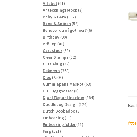
61
produkter
Alfabet
61
produkter
3
Anteckningsblock
3
102
produkter
Baby & Barn
102
produkter
52
Band & Snören
52
produkter
6
Behöver du något mer?
6
90
produkter
Birthday
90
41
produkter
Bröllop
41
produkter
85
Cardstock
85
produkter
32
Clear Stamps
32
42
produkter
Cuttlebug
42
produkter
368
Dekorera
368
2503
produkter
Dies
2503
produkter
63
Gummiapans Maskot
63
8
produkter
HDF Byggsatser
8
produkter
384
Djur | Fåglar | Insekter
384
124
produkter
Doodlebug Design
124
Besk
3
produkter
Dutch Doobadoo
3
11
produkter
Embossing
11
Ytte
produkter
11
Embossingfolder
11
171
produkter
Färg
171