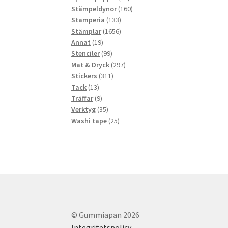
produkter
160
Stämpeldynor
160
133
produkter
Stamperia
133
produkter
1656
Stämplar
1656
19
produkter
Annat
19
produkter
99
Stenciler
99
produkter
297
Mat & Dryck
297
311
produkter
Stickers
311
13
produkter
Tack
13
produkter
9
Träffar
9
produkter
35
Verktyg
35
produkter
25
Washi tape
25
produkter
© Gummiapan 2026
Integritetspolicy