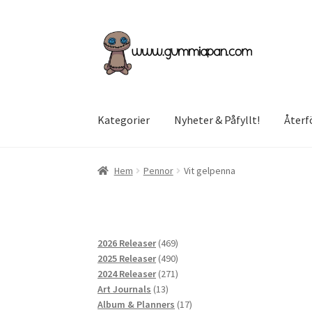
Hoppa
Hoppa
till
till
navigering
innehåll
Kategorier
Nyheter & Påfyllt!
Återf
Hem
Pennor
Vit gelpenna
469
2026 Releaser
469
produkter
490
2025 Releaser
490
produkter
271
2024 Releaser
271
13
produkter
Art Journals
13
produkter
17
Album & Planners
17