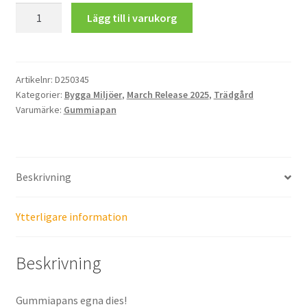
Vinbladsranka
Lägg till i varukorg
mängd
Artikelnr:
D250345
Kategorier:
Bygga Miljöer
,
March Release 2025
,
Trädgård
Varumärke:
Gummiapan
Beskrivning
Ytterligare information
Beskrivning
Gummiapans egna dies!