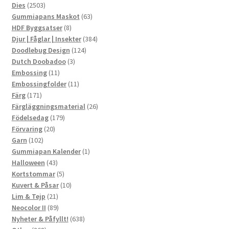
2503
produkter
Dies
2503
produkter
63
Gummiapans Maskot
63
8
produkter
HDF Byggsatser
8
produkter
384
Djur | Fåglar | Insekter
384
124
produkter
Doodlebug Design
124
3
produkter
Dutch Doobadoo
3
11
produkter
Embossing
11
produkter
11
Embossingfolder
11
171
produkter
Färg
171
produkter
26
Färgläggningsmaterial
26
179
produkter
Födelsedag
179
20
produkter
Förvaring
20
102
produkter
Garn
102
produkter
1
Gummiapan Kalender
1
43
produkt
Halloween
43
produkter
5
Kortstommar
5
produkter
10
Kuvert & Påsar
10
21
produkter
Lim & Tejp
21
produkter
89
Neocolor II
89
produkter
638
Nyheter & Påfyllt!
638