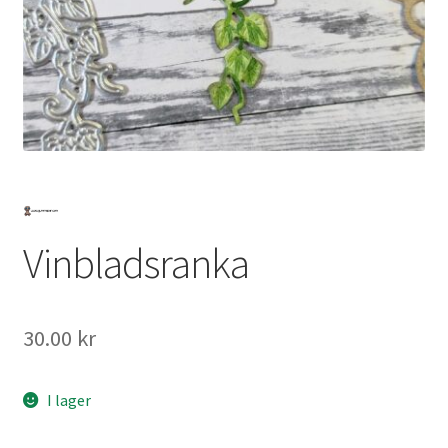
Mitt konto
Vinbladsranka
30.00
kr
I lager