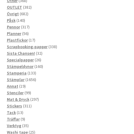
368
produkter
Other
368
produkter
382
OUTLET
382
682
produkter
Övrigt
682
140
produkter
Påsk
140
produkter
317
Pennor
317
56
produkter
Planner
56
produkter
17
Plastfickor
17
produkter
338
Scrapbooking-papper
338
32
produkter
Sista Chansen!
32
26
produkter
Specialpapper
26
produkter
160
Stämpeldynor
160
133
produkter
Stamperia
133
produkter
1656
Stämplar
1656
19
produkter
Annat
19
produkter
99
Stenciler
99
produkter
297
Mat & Dryck
297
311
produkter
Stickers
311
13
produkter
Tack
13
produkter
9
Träffar
9
produkter
35
Verktyg
35
produkter
25
Washi tape
25