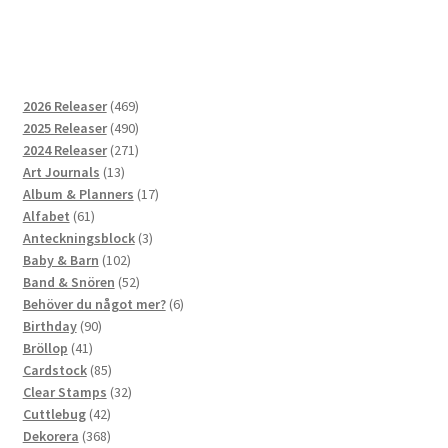
469
2026 Releaser
469
produkter
490
2025 Releaser
490
produkter
271
2024 Releaser
271
13
produkter
Art Journals
13
produkter
17
Album & Planners
17
61
produkter
Alfabet
61
produkter
3
Anteckningsblock
3
102
produkter
Baby & Barn
102
produkter
52
Band & Snören
52
produkter
6
Behöver du något mer?
6
90
produkter
Birthday
90
41
produkter
Bröllop
41
produkter
85
Cardstock
85
produkter
32
Clear Stamps
32
42
produkter
Cuttlebug
42
produkter
368
Dekorera
368