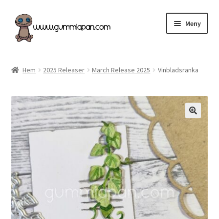
Hoppa
Hoppa
Meny
till
till
navigering
innehåll
Expand
Svenska
underm
Hem
2025 Releaser
March Release 2025
Vinbladsranka
Kategorier
Nyheter & Påfyllt!
Återförsäljare
Butiken
Köpvillkor
Angel Policy