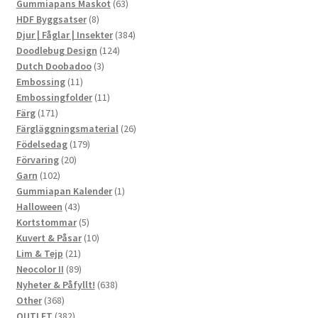
produkter
63
Gummiapans Maskot
63
8
produkter
HDF Byggsatser
8
produkter
384
Djur | Fåglar | Insekter
384
124
produkter
Doodlebug Design
124
3
produkter
Dutch Doobadoo
3
11
produkter
Embossing
11
produkter
11
Embossingfolder
11
171
produkter
Färg
171
produkter
26
Färgläggningsmaterial
26
179
produkter
Födelsedag
179
20
produkter
Förvaring
20
102
produkter
Garn
102
produkter
1
Gummiapan Kalender
1
43
produkt
Halloween
43
produkter
5
Kortstommar
5
produkter
10
Kuvert & Påsar
10
21
produkter
Lim & Tejp
21
produkter
89
Neocolor II
89
produkter
638
Nyheter & Påfyllt!
638
368
produkter
Other
368
produkter
382
OUTLET
382