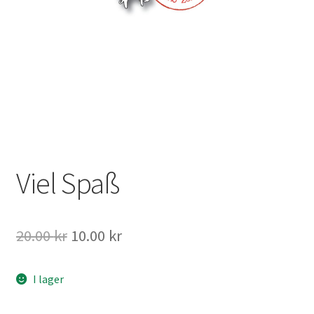
Mitt konto
Viel Spaß
Det
Det
20.00
kr
10.00
kr
ursprungliga
nuvarande
I lager
priset
priset
var:
är: