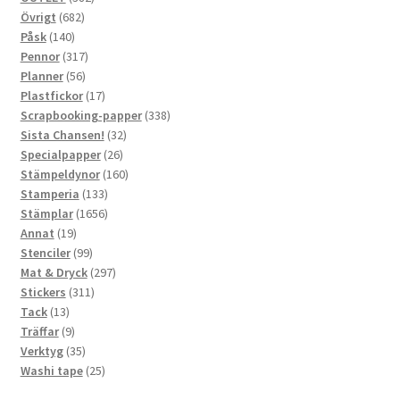
682
produkter
Övrigt
682
140
produkter
Påsk
140
produkter
317
Pennor
317
56
produkter
Planner
56
produkter
17
Plastfickor
17
produkter
338
Scrapbooking-papper
338
32
produkter
Sista Chansen!
32
26
produkter
Specialpapper
26
produkter
160
Stämpeldynor
160
133
produkter
Stamperia
133
produkter
1656
Stämplar
1656
19
produkter
Annat
19
produkter
99
Stenciler
99
produkter
297
Mat & Dryck
297
311
produkter
Stickers
311
13
produkter
Tack
13
produkter
9
Träffar
9
produkter
35
Verktyg
35
produkter
25
Washi tape
25
produkter