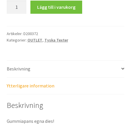
Viel
Lägg till i varukorg
20.00 kr.
10.00 kr.
Spaß
mängd
Artikelnr:
D200372
Kategorier:
OUTLET
,
Tyska Texter
Beskrivning
Ytterligare information
Beskrivning
Gummiapans egna dies!