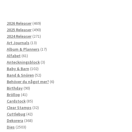
469
2026 Releaser
469
produkter
490
2025 Releaser
490
produkter
271
2024 Releaser
271
13
produkter
Art Journals
13
produkter
17
Album & Planners
17
61
produkter
Alfabet
61
produkter
3
Anteckningsblock
3
102
produkter
Baby & Barn
102
produkter
52
Band & Snören
52
produkter
6
Behöver du något mer?
6
90
produkter
Birthday
90
41
produkter
Bröllop
41
produkter
85
Cardstock
85
produkter
32
Clear Stamps
32
42
produkter
Cuttlebug
42
produkter
368
Dekorera
368
2503
produkter
Dies
2503