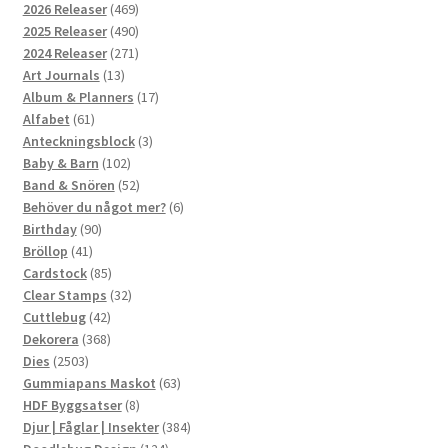
469
2026 Releaser
469
produkter
490
2025 Releaser
490
produkter
271
2024 Releaser
271
13
produkter
Art Journals
13
produkter
17
Album & Planners
17
61
produkter
Alfabet
61
produkter
3
Anteckningsblock
3
102
produkter
Baby & Barn
102
produkter
52
Band & Snören
52
produkter
6
Behöver du något mer?
6
90
produkter
Birthday
90
41
produkter
Bröllop
41
produkter
85
Cardstock
85
produkter
32
Clear Stamps
32
42
produkter
Cuttlebug
42
produkter
368
Dekorera
368
2503
produkter
Dies
2503
produkter
63
Gummiapans Maskot
63
8
produkter
HDF Byggsatser
8
produkter
384
Djur | Fåglar | Insekter
384