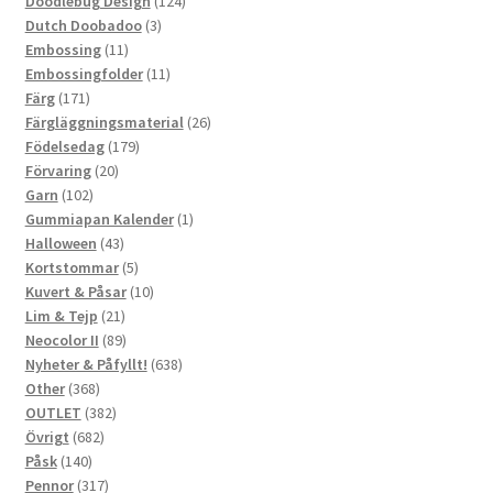
124
produkter
Doodlebug Design
124
3
produkter
Dutch Doobadoo
3
11
produkter
Embossing
11
produkter
11
Embossingfolder
11
171
produkter
Färg
171
produkter
26
Färgläggningsmaterial
26
179
produkter
Födelsedag
179
20
produkter
Förvaring
20
102
produkter
Garn
102
produkter
1
Gummiapan Kalender
1
43
produkt
Halloween
43
produkter
5
Kortstommar
5
produkter
10
Kuvert & Påsar
10
21
produkter
Lim & Tejp
21
produkter
89
Neocolor II
89
produkter
638
Nyheter & Påfyllt!
638
368
produkter
Other
368
produkter
382
OUTLET
382
682
produkter
Övrigt
682
140
produkter
Påsk
140
produkter
317
Pennor
317