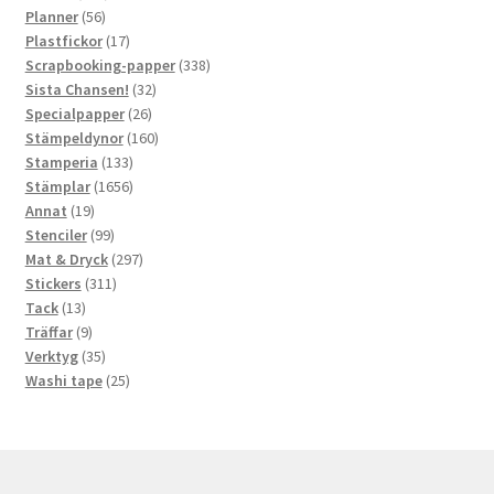
56
produkter
Planner
56
produkter
17
Plastfickor
17
produkter
338
Scrapbooking-papper
338
32
produkter
Sista Chansen!
32
26
produkter
Specialpapper
26
produkter
160
Stämpeldynor
160
133
produkter
Stamperia
133
produkter
1656
Stämplar
1656
19
produkter
Annat
19
produkter
99
Stenciler
99
produkter
297
Mat & Dryck
297
311
produkter
Stickers
311
13
produkter
Tack
13
produkter
9
Träffar
9
produkter
35
Verktyg
35
produkter
25
Washi tape
25
produkter