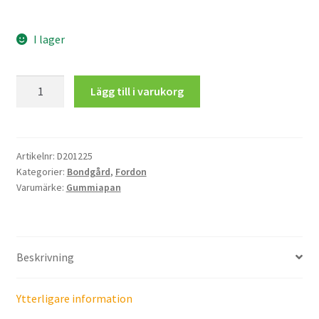
I lager
Traktor
Lägg till i varukorg
mängd
Artikelnr:
D201225
Kategorier:
Bondgård
,
Fordon
Varumärke:
Gummiapan
Beskrivning
Ytterligare information