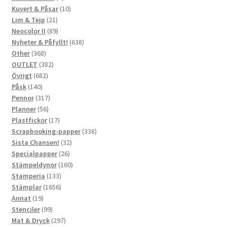
produkter
10
Kuvert & Påsar
10
21
produkter
Lim & Tejp
21
produkter
89
Neocolor II
89
produkter
638
Nyheter & Påfyllt!
638
368
produkter
Other
368
produkter
382
OUTLET
382
682
produkter
Övrigt
682
140
produkter
Påsk
140
produkter
317
Pennor
317
56
produkter
Planner
56
produkter
17
Plastfickor
17
produkter
338
Scrapbooking-papper
338
32
produkter
Sista Chansen!
32
26
produkter
Specialpapper
26
produkter
160
Stämpeldynor
160
133
produkter
Stamperia
133
produkter
1656
Stämplar
1656
19
produkter
Annat
19
produkter
99
Stenciler
99
produkter
297
Mat & Dryck
297