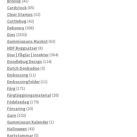
41
produkter
Bröllop
41
produkter
85
Cardstock
85
produkter
32
Clear Stamps
32
42
produkter
Cuttlebug
42
produkter
368
Dekorera
368
2503
produkter
Dies
2503
produkter
63
Gummiapans Maskot
63
8
produkter
HDF Byggsatser
8
produkter
384
Djur | Fåglar | Insekter
384
124
produkter
Doodlebug Design
124
3
produkter
Dutch Doobadoo
3
11
produkter
Embossing
11
produkter
11
Embossingfolder
11
171
produkter
Färg
171
produkter
26
Färgläggningsmaterial
26
179
produkter
Födelsedag
179
20
produkter
Förvaring
20
102
produkter
Garn
102
produkter
1
Gummiapan Kalender
1
43
produkt
Halloween
43
produkter
5
Kortstommar
5