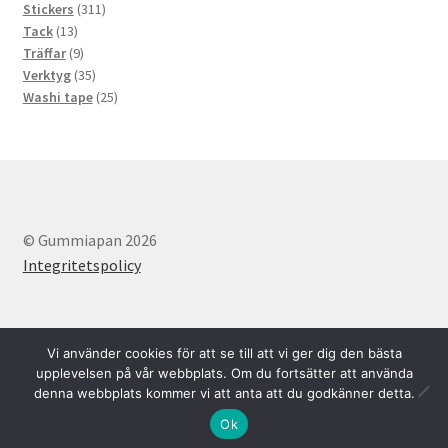
311
produkter
Stickers
311
13
produkter
Tack
13
produkter
9
Träffar
9
produkter
35
Verktyg
35
produkter
25
Washi tape
25
produkter
© Gummiapan 2026
Integritetspolicy
Vi använder cookies för att se till att vi ger dig den bästa
upplevelsen på vår webbplats. Om du fortsätter att använda
denna webbplats kommer vi att anta att du godkänner detta.
Svenska
English
0
Ok
Sök
Sök