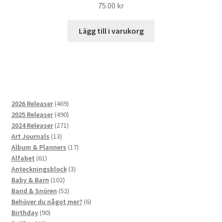
75.00
kr
Lägg till i varukorg
469
2026 Releaser
469
produkter
490
2025 Releaser
490
produkter
271
2024 Releaser
271
13
produkter
Art Journals
13
produkter
17
Album & Planners
17
61
produkter
Alfabet
61
produkter
3
Anteckningsblock
3
102
produkter
Baby & Barn
102
produkter
52
Band & Snören
52
produkter
6
Behöver du något mer?
6
90
produkter
Birthday
90