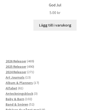
God Jul
5.00
kr
Lägg till i varukorg
469
2026 Releaser
469
produkter
490
2025 Releaser
490
produkter
271
2024 Releaser
271
13
produkter
Art Journals
13
produkter
17
Album & Planners
17
61
produkter
Alfabet
61
produkter
3
Anteckningsblock
3
102
produkter
Baby & Barn
102
produkter
52
Band & Snören
52
produkter
6
Behöver du något mer?
6