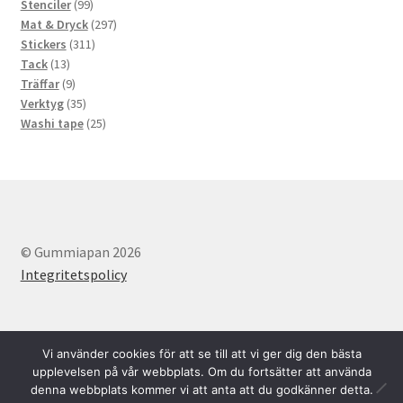
produkter
99
Stenciler
99
produkter
297
Mat & Dryck
297
311
produkter
Stickers
311
13
produkter
Tack
13
produkter
9
Träffar
9
produkter
35
Verktyg
35
produkter
25
Washi tape
25
produkter
© Gummiapan 2026
Integritetspolicy
Vi använder cookies för att se till att vi ger dig den bästa
upplevelsen på vår webbplats. Om du fortsätter att använda
denna webbplats kommer vi att anta att du godkänner detta.
Svenska
English