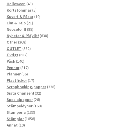
43
produkt
Halloween
43
produkter
5
Kortstommar
5
produkter
10
Kuvert & Påsar
10
21
produkter
Lim & Tejp
21
produkter
89
Neocolor II
89
produkter
638
Nyheter & Påfyllt!
638
368
produkter
Other
368
produkter
382
OUTLET
382
682
produkter
Övrigt
682
140
produkter
Påsk
140
produkter
317
Pennor
317
56
produkter
Planner
56
produkter
17
Plastfickor
17
produkter
338
Scrapbooking-papper
338
32
produkter
Sista Chansen!
32
26
produkter
Specialpapper
26
produkter
160
Stämpeldynor
160
133
produkter
Stamperia
133
produkter
1656
Stämplar
1656
19
produkter
Annat
19