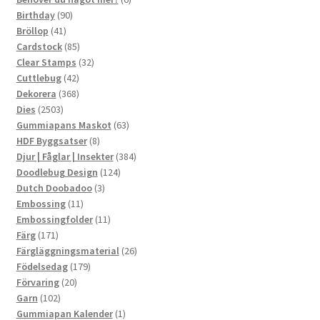
90
produkter
Birthday
90
41
produkter
Bröllop
41
produkter
85
Cardstock
85
produkter
32
Clear Stamps
32
42
produkter
Cuttlebug
42
produkter
368
Dekorera
368
2503
produkter
Dies
2503
produkter
63
Gummiapans Maskot
63
8
produkter
HDF Byggsatser
8
produkter
384
Djur | Fåglar | Insekter
384
124
produkter
Doodlebug Design
124
3
produkter
Dutch Doobadoo
3
11
produkter
Embossing
11
produkter
11
Embossingfolder
11
171
produkter
Färg
171
produkter
26
Färgläggningsmaterial
26
179
produkter
Födelsedag
179
20
produkter
Förvaring
20
102
produkter
Garn
102
produkter
1
Gummiapan Kalender
1