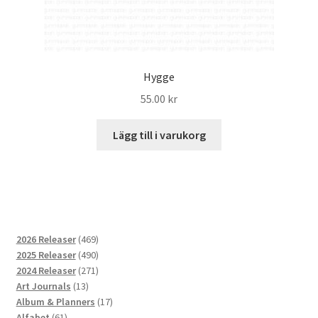
Hygge
55.00
kr
Lägg till i varukorg
469
2026 Releaser
469
produkter
490
2025 Releaser
490
produkter
271
2024 Releaser
271
13
produkter
Art Journals
13
produkter
17
Album & Planners
17
61
produkter
Alfabet
61