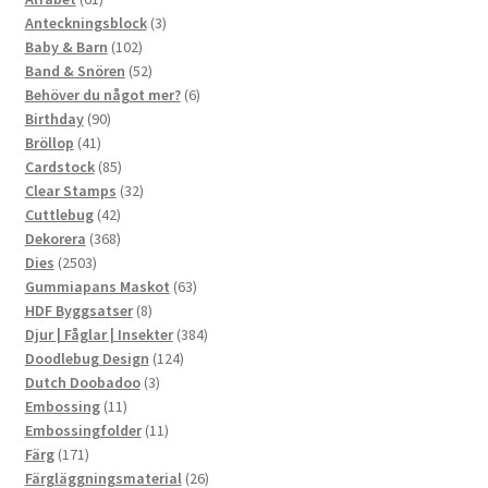
produkter
3
Anteckningsblock
3
102
produkter
Baby & Barn
102
produkter
52
Band & Snören
52
produkter
6
Behöver du något mer?
6
90
produkter
Birthday
90
41
produkter
Bröllop
41
produkter
85
Cardstock
85
produkter
32
Clear Stamps
32
42
produkter
Cuttlebug
42
produkter
368
Dekorera
368
2503
produkter
Dies
2503
produkter
63
Gummiapans Maskot
63
8
produkter
HDF Byggsatser
8
produkter
384
Djur | Fåglar | Insekter
384
124
produkter
Doodlebug Design
124
3
produkter
Dutch Doobadoo
3
11
produkter
Embossing
11
produkter
11
Embossingfolder
11
171
produkter
Färg
171
produkter
26
Färgläggningsmaterial
26