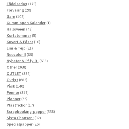
179
produkter
Födelsedag
179
20
produkter
Förvaring
20
102
produkter
Garn
102
produkter
1
Gummiapan Kalender
1
43
produkt
Halloween
43
produkter
5
Kortstommar
5
produkter
10
Kuvert & Påsar
10
21
produkter
Lim & Tejp
21
produkter
89
Neocolor II
89
produkter
638
Nyheter & Påfyllt!
638
368
produkter
Other
368
produkter
382
OUTLET
382
682
produkter
Övrigt
682
140
produkter
Påsk
140
produkter
317
Pennor
317
56
produkter
Planner
56
produkter
17
Plastfickor
17
produkter
338
Scrapbooking-papper
338
32
produkter
Sista Chansen!
32
26
produkter
Specialpapper
26