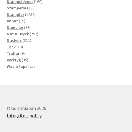
produkter
160
Stämpeldynor
160
133
produkter
Stamperia
133
produkter
1656
Stämplar
1656
19
produkter
Annat
19
produkter
99
Stenciler
99
produkter
297
Mat & Dryck
297
311
produkter
Stickers
311
13
produkter
Tack
13
produkter
9
Träffar
9
produkter
35
Verktyg
35
produkter
25
Washi tape
25
produkter
© Gummiapan 2026
Integritetspolicy