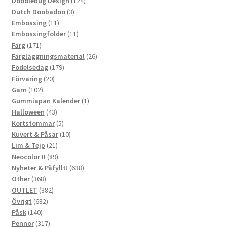
124
produkter
Doodlebug Design
124
3
produkter
Dutch Doobadoo
3
11
produkter
Embossing
11
produkter
11
Embossingfolder
11
171
produkter
Färg
171
produkter
26
Färgläggningsmaterial
26
179
produkter
Födelsedag
179
20
produkter
Förvaring
20
102
produkter
Garn
102
produkter
1
Gummiapan Kalender
1
43
produkt
Halloween
43
produkter
5
Kortstommar
5
produkter
10
Kuvert & Påsar
10
21
produkter
Lim & Tejp
21
produkter
89
Neocolor II
89
produkter
638
Nyheter & Påfyllt!
638
368
produkter
Other
368
produkter
382
OUTLET
382
682
produkter
Övrigt
682
140
produkter
Påsk
140
produkter
317
Pennor
317