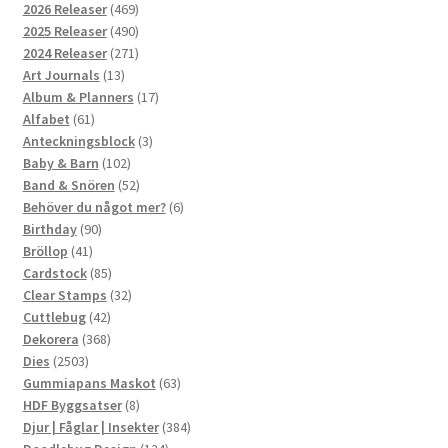
469
2026 Releaser
469
produkter
490
2025 Releaser
490
produkter
271
2024 Releaser
271
13
produkter
Art Journals
13
produkter
17
Album & Planners
17
61
produkter
Alfabet
61
produkter
3
Anteckningsblock
3
102
produkter
Baby & Barn
102
produkter
52
Band & Snören
52
produkter
6
Behöver du något mer?
6
90
produkter
Birthday
90
41
produkter
Bröllop
41
produkter
85
Cardstock
85
produkter
32
Clear Stamps
32
42
produkter
Cuttlebug
42
produkter
368
Dekorera
368
2503
produkter
Dies
2503
produkter
63
Gummiapans Maskot
63
8
produkter
HDF Byggsatser
8
produkter
384
Djur | Fåglar | Insekter
384