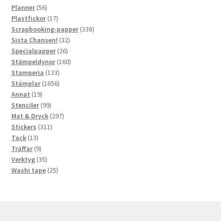
56
produkter
Planner
56
produkter
17
Plastfickor
17
produkter
338
Scrapbooking-papper
338
32
produkter
Sista Chansen!
32
26
produkter
Specialpapper
26
produkter
160
Stämpeldynor
160
133
produkter
Stamperia
133
produkter
1656
Stämplar
1656
19
produkter
Annat
19
produkter
99
Stenciler
99
produkter
297
Mat & Dryck
297
311
produkter
Stickers
311
13
produkter
Tack
13
produkter
9
Träffar
9
produkter
35
Verktyg
35
produkter
25
Washi tape
25
produkter