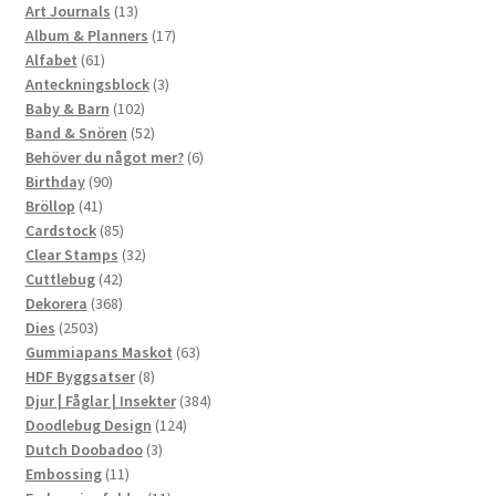
13
produkter
Art Journals
13
produkter
17
Album & Planners
17
61
produkter
Alfabet
61
produkter
3
Anteckningsblock
3
102
produkter
Baby & Barn
102
produkter
52
Band & Snören
52
produkter
6
Behöver du något mer?
6
90
produkter
Birthday
90
41
produkter
Bröllop
41
produkter
85
Cardstock
85
produkter
32
Clear Stamps
32
42
produkter
Cuttlebug
42
produkter
368
Dekorera
368
2503
produkter
Dies
2503
produkter
63
Gummiapans Maskot
63
8
produkter
HDF Byggsatser
8
produkter
384
Djur | Fåglar | Insekter
384
124
produkter
Doodlebug Design
124
3
produkter
Dutch Doobadoo
3
11
produkter
Embossing
11