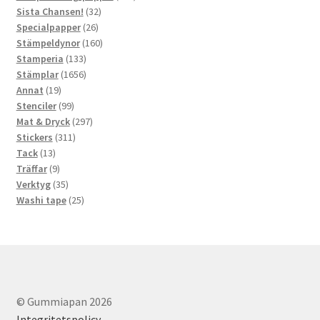
32
produkter
Sista Chansen!
32
26
produkter
Specialpapper
26
produkter
160
Stämpeldynor
160
133
produkter
Stamperia
133
produkter
1656
Stämplar
1656
19
produkter
Annat
19
produkter
99
Stenciler
99
produkter
297
Mat & Dryck
297
311
produkter
Stickers
311
13
produkter
Tack
13
produkter
9
Träffar
9
produkter
35
Verktyg
35
produkter
25
Washi tape
25
produkter
© Gummiapan 2026
Integritetspolicy