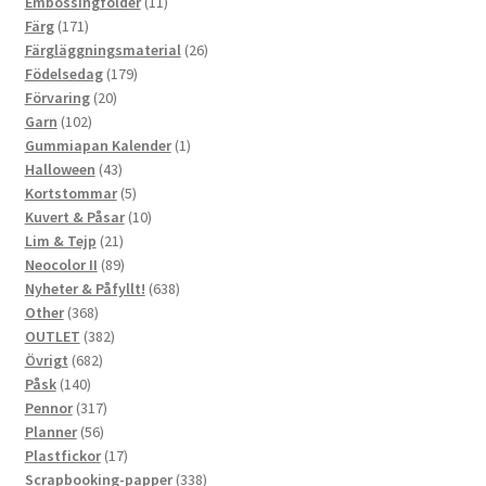
produkter
11
Embossingfolder
11
171
produkter
Färg
171
produkter
26
Färgläggningsmaterial
26
179
produkter
Födelsedag
179
20
produkter
Förvaring
20
102
produkter
Garn
102
produkter
1
Gummiapan Kalender
1
43
produkt
Halloween
43
produkter
5
Kortstommar
5
produkter
10
Kuvert & Påsar
10
21
produkter
Lim & Tejp
21
produkter
89
Neocolor II
89
produkter
638
Nyheter & Påfyllt!
638
368
produkter
Other
368
produkter
382
OUTLET
382
682
produkter
Övrigt
682
140
produkter
Påsk
140
produkter
317
Pennor
317
56
produkter
Planner
56
produkter
17
Plastfickor
17
produkter
338
Scrapbooking-papper
338