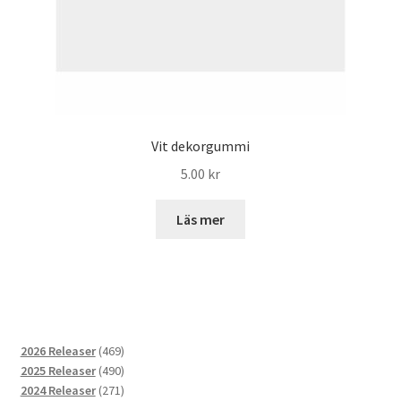
Vit dekorgummi
5.00
kr
Läs mer
469
2026 Releaser
469
produkter
490
2025 Releaser
490
produkter
271
2024 Releaser
271