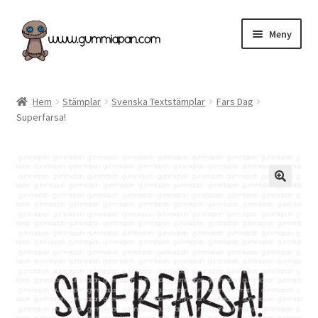
Hoppa
Hoppa
Meny
till
till
navigering
innehåll
Expand
Svenska
underm
Hem
Stämplar
Svenska Textstämplar
Fars Dag
Superfarsa!
Kategorier
Nyheter & Påfyllt!
Återförsäljare
Butiken
Köpvillkor
Angel Policy