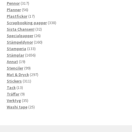
produkter
317
Pennor
317
56
produkter
Planner
56
produkter
17
Plastfickor
17
produkter
338
Scrapbooking-papper
338
32
produkter
Sista Chansen!
32
26
produkter
Specialpapper
26
produkter
160
Stämpeldynor
160
133
produkter
Stamperia
133
produkter
1656
Stämplar
1656
19
produkter
Annat
19
produkter
99
Stenciler
99
produkter
297
Mat & Dryck
297
311
produkter
Stickers
311
13
produkter
Tack
13
produkter
9
Träffar
9
produkter
35
Verktyg
35
produkter
25
Washi tape
25
produkter