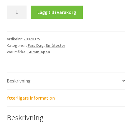
Superfarsa!
Lägg till i varukorg
mängd
Artikelnr:
20020375
Kategorier:
Fars Dag
,
Småtexter
Varumärke:
Gummiapan
Beskrivning
Ytterligare information
Beskrivning