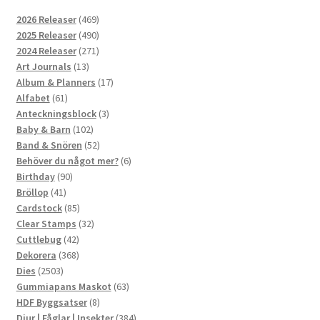
469
2026 Releaser
469
produkter
490
2025 Releaser
490
produkter
271
2024 Releaser
271
13
produkter
Art Journals
13
produkter
17
Album & Planners
17
61
produkter
Alfabet
61
produkter
3
Anteckningsblock
3
102
produkter
Baby & Barn
102
produkter
52
Band & Snören
52
produkter
6
Behöver du något mer?
6
90
produkter
Birthday
90
41
produkter
Bröllop
41
produkter
85
Cardstock
85
produkter
32
Clear Stamps
32
42
produkter
Cuttlebug
42
produkter
368
Dekorera
368
2503
produkter
Dies
2503
produkter
63
Gummiapans Maskot
63
8
produkter
HDF Byggsatser
8
produkter
384
Djur | Fåglar | Insekter
384