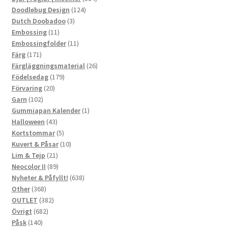
124
produkter
Doodlebug Design
124
3
produkter
Dutch Doobadoo
3
11
produkter
Embossing
11
produkter
11
Embossingfolder
11
171
produkter
Färg
171
produkter
26
Färgläggningsmaterial
26
179
produkter
Födelsedag
179
20
produkter
Förvaring
20
102
produkter
Garn
102
produkter
1
Gummiapan Kalender
1
43
produkt
Halloween
43
produkter
5
Kortstommar
5
produkter
10
Kuvert & Påsar
10
21
produkter
Lim & Tejp
21
produkter
89
Neocolor II
89
produkter
638
Nyheter & Påfyllt!
638
368
produkter
Other
368
produkter
382
OUTLET
382
682
produkter
Övrigt
682
140
produkter
Påsk
140