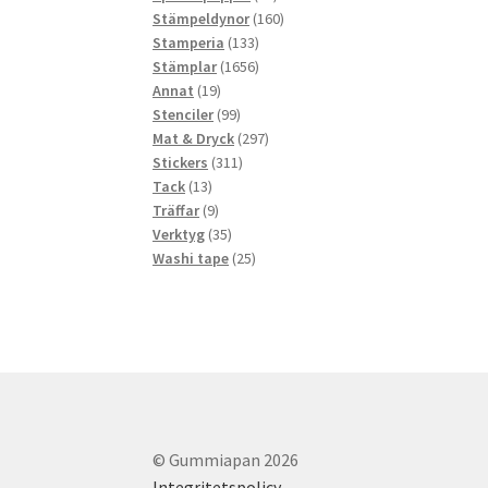
produkter
160
Stämpeldynor
160
133
produkter
Stamperia
133
produkter
1656
Stämplar
1656
19
produkter
Annat
19
produkter
99
Stenciler
99
produkter
297
Mat & Dryck
297
311
produkter
Stickers
311
13
produkter
Tack
13
produkter
9
Träffar
9
produkter
35
Verktyg
35
produkter
25
Washi tape
25
produkter
© Gummiapan 2026
Integritetspolicy