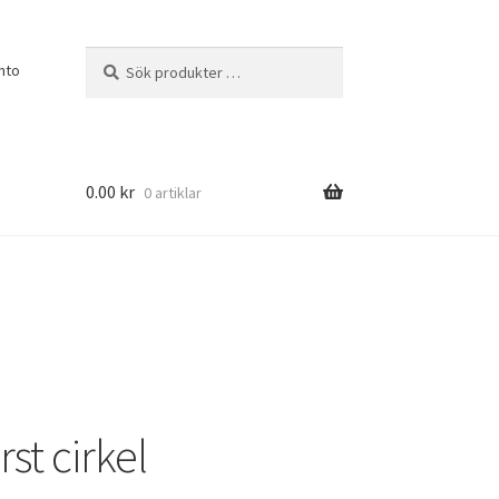
Sök
Sök
nto
efter:
0.00
kr
0 artiklar
st cirkel