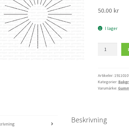
50.00
kr
I lager
Sunburst
cirkel
mängd
Artikelnr:
1911010
Kategorier:
Bakgr
Varumärke:
Gumm
Beskrivning
rivning