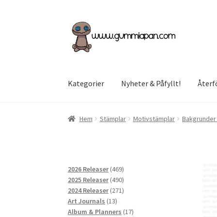
Hoppa
Hoppa
till
till
navigering
innehåll
Kategorier
Nyheter & Påfyllt!
Återf
Hem
Stämplar
Motivstämplar
Bakgrunder 
469
2026 Releaser
469
produkter
490
2025 Releaser
490
produkter
271
2024 Releaser
271
13
produkter
Art Journals
13
produkter
17
Album & Planners
17