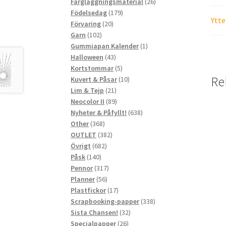
produkter
26
Färgläggningsmaterial
26
179
produkter
Födelsedag
179
Ytte
20
produkter
Förvaring
20
102
produkter
Garn
102
produkter
1
Gummiapan Kalender
1
43
produkt
Halloween
43
produkter
5
Kortstommar
5
Re
produkter
10
Kuvert & Påsar
10
21
produkter
Lim & Tejp
21
produkter
89
Neocolor II
89
produkter
638
Nyheter & Påfyllt!
638
368
produkter
Other
368
produkter
382
OUTLET
382
682
produkter
Övrigt
682
140
produkter
Påsk
140
produkter
317
Pennor
317
56
produkter
Planner
56
produkter
17
Plastfickor
17
produkter
338
Scrapbooking-papper
338
32
produkter
Sista Chansen!
32
26
produkter
Specialpapper
26