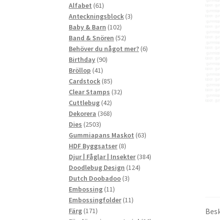
61
produkter
Alfabet
61
produkter
3
Anteckningsblock
3
102
produkter
Baby & Barn
102
produkter
52
Band & Snören
52
produkter
6
Behöver du något mer?
6
90
produkter
Birthday
90
41
produkter
Bröllop
41
produkter
85
Cardstock
85
produkter
32
Clear Stamps
32
42
produkter
Cuttlebug
42
produkter
368
Dekorera
368
2503
produkter
Dies
2503
produkter
63
Gummiapans Maskot
63
8
produkter
HDF Byggsatser
8
produkter
384
Djur | Fåglar | Insekter
384
124
produkter
Doodlebug Design
124
3
produkter
Dutch Doobadoo
3
11
produkter
Embossing
11
produkter
11
Embossingfolder
11
171
produkter
Besk
Färg
171