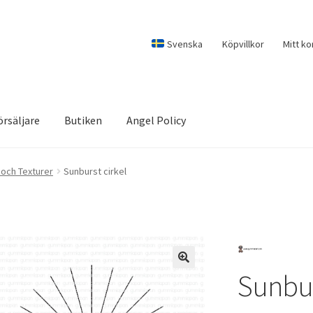
Svenska
Köpvillkor
Mitt ko
örsäljare
Butiken
Angel Policy
och Texturer
Sunburst cirkel
Sunbur