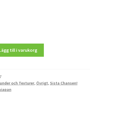
Lägg till i varukorg
7
under och Texturer
,
Övrigt
,
Sista Chansen!
iapan