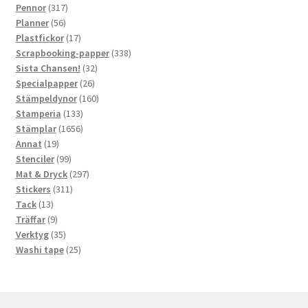
produkter
317
Pennor
317
56
produkter
Planner
56
produkter
17
Plastfickor
17
produkter
338
Scrapbooking-papper
338
32
produkter
Sista Chansen!
32
26
produkter
Specialpapper
26
produkter
160
Stämpeldynor
160
133
produkter
Stamperia
133
produkter
1656
Stämplar
1656
19
produkter
Annat
19
produkter
99
Stenciler
99
produkter
297
Mat & Dryck
297
311
produkter
Stickers
311
13
produkter
Tack
13
produkter
9
Träffar
9
produkter
35
Verktyg
35
produkter
25
Washi tape
25
produkter