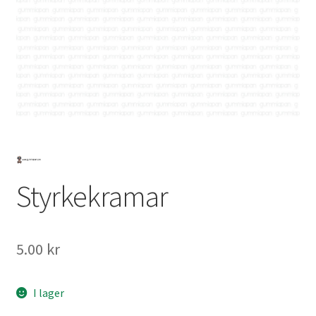
Mitt konto
Styrkekramar
5.00
kr
I lager