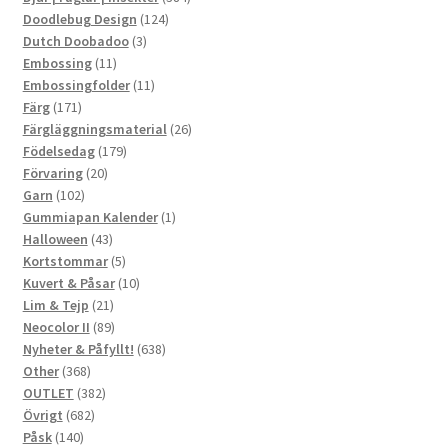
124
produkter
Doodlebug Design
124
3
produkter
Dutch Doobadoo
3
11
produkter
Embossing
11
produkter
11
Embossingfolder
11
171
produkter
Färg
171
produkter
26
Färgläggningsmaterial
26
179
produkter
Födelsedag
179
20
produkter
Förvaring
20
102
produkter
Garn
102
produkter
1
Gummiapan Kalender
1
43
produkt
Halloween
43
produkter
5
Kortstommar
5
produkter
10
Kuvert & Påsar
10
21
produkter
Lim & Tejp
21
produkter
89
Neocolor II
89
produkter
638
Nyheter & Påfyllt!
638
368
produkter
Other
368
produkter
382
OUTLET
382
682
produkter
Övrigt
682
140
produkter
Påsk
140