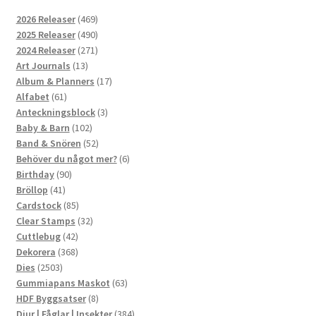
469
2026 Releaser
469
produkter
490
2025 Releaser
490
produkter
271
2024 Releaser
271
13
produkter
Art Journals
13
produkter
17
Album & Planners
17
61
produkter
Alfabet
61
produkter
3
Anteckningsblock
3
102
produkter
Baby & Barn
102
produkter
52
Band & Snören
52
produkter
6
Behöver du något mer?
6
90
produkter
Birthday
90
41
produkter
Bröllop
41
produkter
85
Cardstock
85
produkter
32
Clear Stamps
32
42
produkter
Cuttlebug
42
produkter
368
Dekorera
368
2503
produkter
Dies
2503
produkter
63
Gummiapans Maskot
63
8
produkter
HDF Byggsatser
8
produkter
384
Djur | Fåglar | Insekter
384