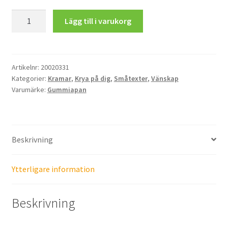
Styrkekramar
Lägg till i varukorg
mängd
Artikelnr:
20020331
Kategorier:
Kramar
,
Krya på dig
,
Småtexter
,
Vänskap
Varumärke:
Gummiapan
Beskrivning
Ytterligare information
Beskrivning