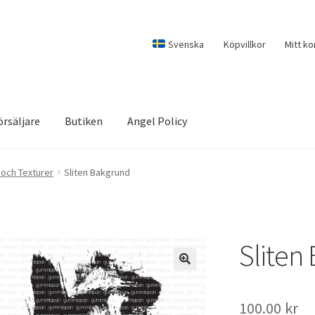
Svenska
Köpvillkor
Mitt ko
örsäljare
Butiken
Angel Policy
och Texturer
Sliten Bakgrund
Sliten
100.00
kr