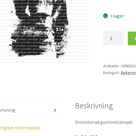
I lager
Sliten
Bakgrund
mängd
Artikelnr:
2008010
Kategori:
Bakgrun
Beskrivning
rivning
Omonterad gummistämpel
rligare information