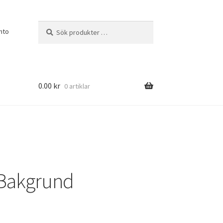
Sök
Sök
nto
efter:
0.00
kr
0 artiklar
 Bakgrund