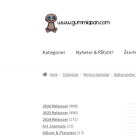
Hoppa
Hoppa
till
till
navigering
innehåll
Kategorier
Nyheter & Påfyllt!
Återf
Hem
Stämplar
Motivstämplar
Bakgrunder 
469
2026 Releaser
469
produkter
490
2025 Releaser
490
produkter
271
2024 Releaser
271
13
produkter
Art Journals
13
produkter
17
Album & Planners
17