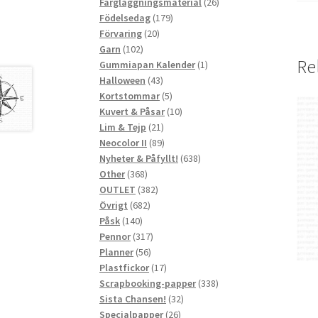
produkter
26
Färgläggningsmaterial
26
179
produkter
Födelsedag
179
20
produkter
Förvaring
20
102
produkter
Garn
102
Re
produkter
1
Gummiapan Kalender
1
43
produkt
Halloween
43
produkter
5
Kortstommar
5
produkter
10
Kuvert & Påsar
10
21
produkter
Lim & Tejp
21
produkter
89
Neocolor II
89
produkter
638
Nyheter & Påfyllt!
638
368
produkter
Other
368
produkter
382
OUTLET
382
682
produkter
Övrigt
682
140
produkter
Påsk
140
produkter
317
Pennor
317
56
produkter
Planner
56
produkter
17
Plastfickor
17
produkter
338
Scrapbooking-papper
338
32
produkter
Sista Chansen!
32
26
produkter
Specialpapper
26