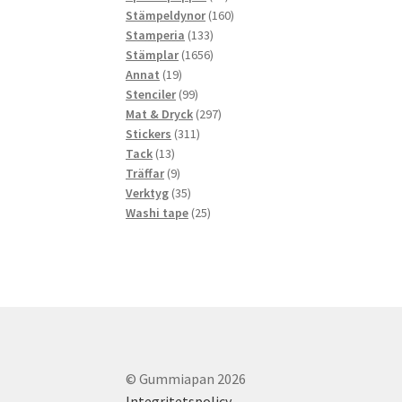
produkter
160
Stämpeldynor
160
133
produkter
Stamperia
133
produkter
1656
Stämplar
1656
19
produkter
Annat
19
produkter
99
Stenciler
99
produkter
297
Mat & Dryck
297
311
produkter
Stickers
311
13
produkter
Tack
13
produkter
9
Träffar
9
produkter
35
Verktyg
35
produkter
25
Washi tape
25
produkter
© Gummiapan 2026
Integritetspolicy