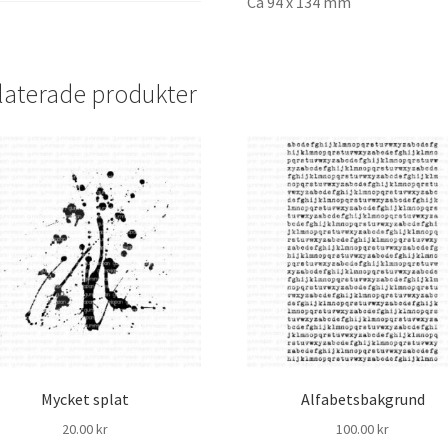
Ca 94 x 134 mm
laterade produkter
Mycket splat
Alfabetsbakgrund
20.00
kr
100.00
kr