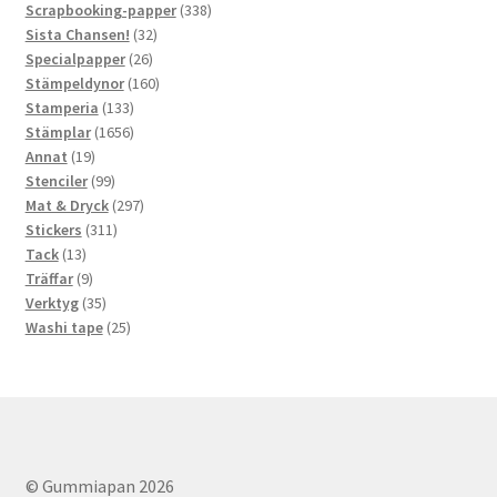
produkter
338
Scrapbooking-papper
338
32
produkter
Sista Chansen!
32
26
produkter
Specialpapper
26
produkter
160
Stämpeldynor
160
133
produkter
Stamperia
133
produkter
1656
Stämplar
1656
19
produkter
Annat
19
produkter
99
Stenciler
99
produkter
297
Mat & Dryck
297
311
produkter
Stickers
311
13
produkter
Tack
13
produkter
9
Träffar
9
produkter
35
Verktyg
35
produkter
25
Washi tape
25
produkter
© Gummiapan 2026