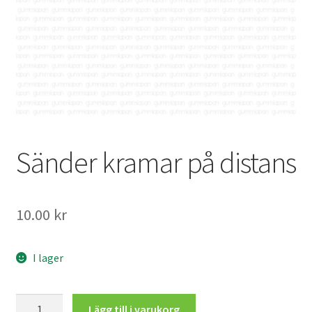
Mitt konto
Sänder kramar på distans
10.00
kr
I lager
Sänder
Lägg till i varukorg