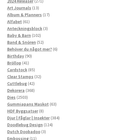
produkter
271
2024 Releaser
271
13
produkter
Art Journals
13
produkter
17
Album & Planners
17
61
produkter
Alfabet
61
produkter
3
Anteckningsblock
3
102
produkter
Baby & Barn
102
produkter
52
Band & Snören
52
produkter
6
Behöver du något mer?
6
90
produkter
Birthday
90
41
produkter
Bröllop
41
produkter
85
Cardstock
85
produkter
32
Clear Stamps
32
42
produkter
Cuttlebug
42
produkter
368
Dekorera
368
2503
produkter
Dies
2503
produkter
63
Gummiapans Maskot
63
8
produkter
HDF Byggsatser
8
produkter
384
Djur | Fåglar | Insekter
384
124
produkter
Doodlebug Design
124
3
produkter
Dutch Doobadoo
3
11
produkter
Embossing
11