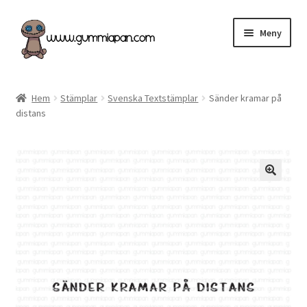
Hoppa
Hoppa
Meny
till
till
navigering
innehåll
Expand
Svenska
underm
Hem
Stämplar
Svenska Textstämplar
Sänder kramar på
distans
Kategorier
Nyheter & Påfyllt!
Återförsäljare
Butiken
Köpvillkor
Angel Policy