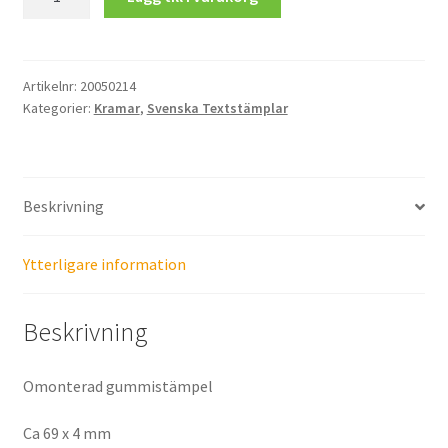
kramar
på
distans
mängd
Artikelnr:
20050214
Kategorier:
Kramar
,
Svenska Textstämplar
Beskrivning
Ytterligare information
Beskrivning
Omonterad gummistämpel
Ca 69 x 4 mm