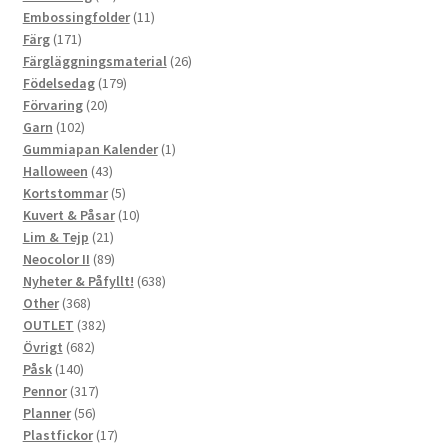
produkter
11
Embossingfolder
11
171
produkter
Färg
171
produkter
26
Färgläggningsmaterial
26
179
produkter
Födelsedag
179
20
produkter
Förvaring
20
102
produkter
Garn
102
produkter
1
Gummiapan Kalender
1
43
produkt
Halloween
43
produkter
5
Kortstommar
5
produkter
10
Kuvert & Påsar
10
21
produkter
Lim & Tejp
21
produkter
89
Neocolor II
89
produkter
638
Nyheter & Påfyllt!
638
368
produkter
Other
368
produkter
382
OUTLET
382
682
produkter
Övrigt
682
140
produkter
Påsk
140
produkter
317
Pennor
317
56
produkter
Planner
56
produkter
17
Plastfickor
17