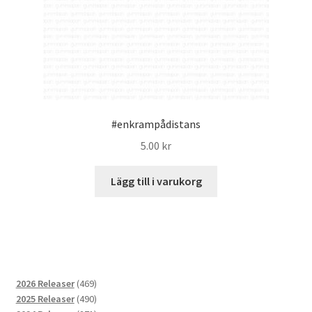
#enkrampådistans
5.00
kr
Lägg till i varukorg
469
2026 Releaser
469
produkter
490
2025 Releaser
490