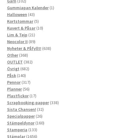
102
produkter
Garn
102
produkter
1
Gummiapan Kalender
1
43
produkt
Halloween
43
produkter
5
Kortstommar
5
produkter
10
Kuvert & Påsar
10
21
produkter
Lim & Tejp
21
produkter
89
Neocolor II
89
produkter
638
Nyheter & Påfyllt!
638
368
produkter
Other
368
produkter
382
OUTLET
382
682
produkter
Övrigt
682
140
produkter
Påsk
140
produkter
317
Pennor
317
56
produkter
Planner
56
produkter
17
Plastfickor
17
produkter
338
Scrapbooking-papper
338
32
produkter
Sista Chansen!
32
26
produkter
Specialpapper
26
produkter
160
Stämpeldynor
160
133
produkter
Stamperia
133
produkter
1656
Stämplar
1656