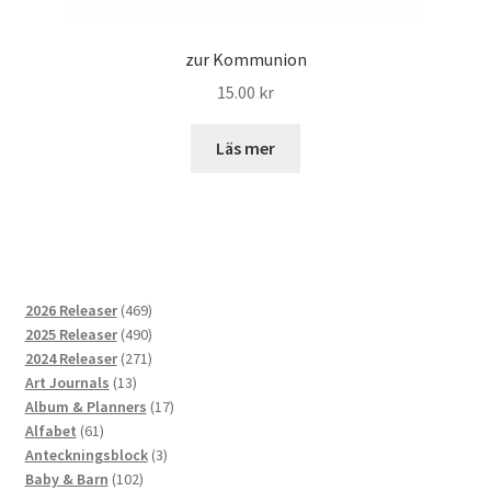
zur Kommunion
15.00
kr
Läs mer
469
2026 Releaser
469
produkter
490
2025 Releaser
490
produkter
271
2024 Releaser
271
13
produkter
Art Journals
13
produkter
17
Album & Planners
17
61
produkter
Alfabet
61
produkter
3
Anteckningsblock
3
102
produkter
Baby & Barn
102