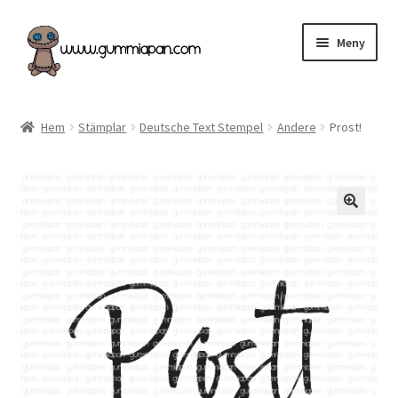
Hoppa
Hoppa
Meny
till
till
navigering
innehåll
Expand
Svenska
underm
Hem
Stämplar
Deutsche Text Stempel
Andere
Prost!
Kategorier
Nyheter & Påfyllt!
Återförsäljare
Butiken
Köpvillkor
Angel Policy