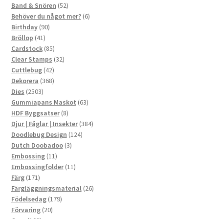
produkter
52
Band & Snören
52
produkter
6
Behöver du något mer?
6
90
produkter
Birthday
90
41
produkter
Bröllop
41
produkter
85
Cardstock
85
produkter
32
Clear Stamps
32
42
produkter
Cuttlebug
42
produkter
368
Dekorera
368
2503
produkter
Dies
2503
produkter
63
Gummiapans Maskot
63
8
produkter
HDF Byggsatser
8
produkter
384
Djur | Fåglar | Insekter
384
124
produkter
Doodlebug Design
124
3
produkter
Dutch Doobadoo
3
11
produkter
Embossing
11
produkter
11
Embossingfolder
11
171
produkter
Färg
171
produkter
26
Färgläggningsmaterial
26
179
produkter
Födelsedag
179
20
produkter
Förvaring
20