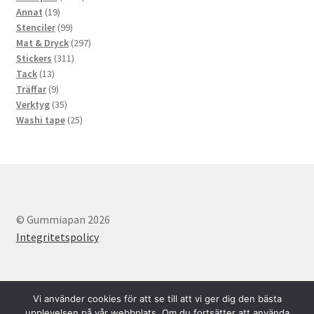
19
produkter
Annat
19
produkter
99
Stenciler
99
produkter
297
Mat & Dryck
297
311
produkter
Stickers
311
13
produkter
Tack
13
produkter
9
Träffar
9
produkter
35
Verktyg
35
produkter
25
Washi tape
25
produkter
© Gummiapan 2026
Integritetspolicy
Vi använder cookies för att se till att vi ger dig den bästa
upplevelsen på vår webbplats. Om du fortsätter att använda