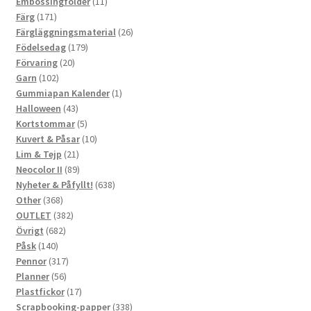
produkter
11
Embossingfolder
11
171
produkter
Färg
171
produkter
26
Färgläggningsmaterial
26
179
produkter
Födelsedag
179
20
produkter
Förvaring
20
102
produkter
Garn
102
produkter
1
Gummiapan Kalender
1
43
produkt
Halloween
43
produkter
5
Kortstommar
5
produkter
10
Kuvert & Påsar
10
21
produkter
Lim & Tejp
21
produkter
89
Neocolor II
89
produkter
638
Nyheter & Påfyllt!
638
368
produkter
Other
368
produkter
382
OUTLET
382
682
produkter
Övrigt
682
140
produkter
Påsk
140
produkter
317
Pennor
317
56
produkter
Planner
56
produkter
17
Plastfickor
17
produkter
338
Scrapbooking-papper
338