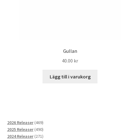
Gullan
40.00
kr
Lägg till i varukorg
469
2026 Releaser
469
produkter
490
2025 Releaser
490
produkter
271
2024 Releaser
271