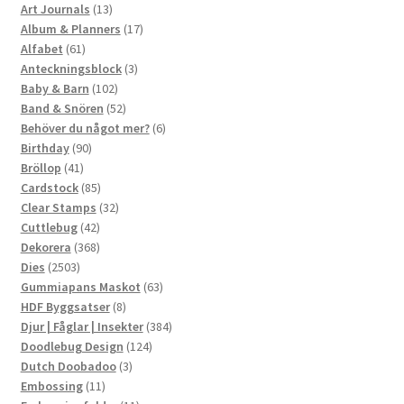
13
produkter
Art Journals
13
produkter
17
Album & Planners
17
61
produkter
Alfabet
61
produkter
3
Anteckningsblock
3
102
produkter
Baby & Barn
102
produkter
52
Band & Snören
52
produkter
6
Behöver du något mer?
6
90
produkter
Birthday
90
41
produkter
Bröllop
41
produkter
85
Cardstock
85
produkter
32
Clear Stamps
32
42
produkter
Cuttlebug
42
produkter
368
Dekorera
368
2503
produkter
Dies
2503
produkter
63
Gummiapans Maskot
63
8
produkter
HDF Byggsatser
8
produkter
384
Djur | Fåglar | Insekter
384
124
produkter
Doodlebug Design
124
3
produkter
Dutch Doobadoo
3
11
produkter
Embossing
11