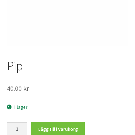
Mitt konto
Pip
40.00
kr
I lager
Pip
Lägg till i varukorg
mängd