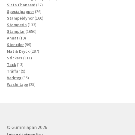
32
produkter
Sista Chansen!
32
26
produkter
Specialpapper
26
produkter
160
Stämpeldynor
160
133
produkter
Stamperia
133
produkter
1656
Stämplar
1656
19
produkter
Annat
19
produkter
99
Stenciler
99
produkter
297
Mat & Dryck
297
311
produkter
Stickers
311
13
produkter
Tack
13
produkter
9
Träffar
9
produkter
35
Verktyg
35
produkter
25
Washi tape
25
produkter
© Gummiapan 2026
Integritetspolicy