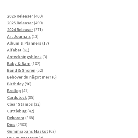
469
2026 Releaser
469
produkter
490
2025 Releaser
490
produkter
271
2024 Releaser
271
13
produkter
Art Journals
13
produkter
17
Album & Planners
17
61
produkter
Alfabet
61
produkter
3
Anteckningsblock
3
102
produkter
Baby & Barn
102
produkter
52
Band & Snören
52
produkter
6
Behöver du något mer?
6
90
produkter
Birthday
90
41
produkter
Bröllop
41
produkter
85
Cardstock
85
produkter
32
Clear Stamps
32
42
produkter
Cuttlebug
42
produkter
368
Dekorera
368
2503
produkter
Dies
2503
produkter
63
Gummiapans Maskot
63
8
produkter