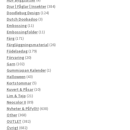
HDF Byggsatser
8
produkter
384
Djur | Fåglar | Insekter
384
124
produkter
Doodlebug Design
124
3
produkter
Dutch Doobadoo
3
11
produkter
Embossing
11
produkter
11
Embossingfolder
11
171
produkter
Färg
171
produkter
26
Färgläggningsmaterial
26
179
produkter
Födelsedag
179
20
produkter
Förvaring
20
102
produkter
Garn
102
produkter
1
Gummiapan Kalender
1
43
produkt
Halloween
43
produkter
5
Kortstommar
5
produkter
10
Kuvert & Påsar
10
21
produkter
Lim & Tejp
21
produkter
89
Neocolor II
89
produkter
638
Nyheter & Påfyllt!
638
368
produkter
Other
368
produkter
382
OUTLET
382
682
produkter
Övrigt
682