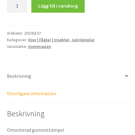
Pingvin
Lägg till i varukorg
med
halsduk
mängd
Artikelnr:
20100107
Kategorier:
Djur | Fåglar | Insekter
,
Julstämplar
Varumärke:
Gummiapan
Beskrivning
Ytterligare information
Beskrivning
Omonterad gummistämpel