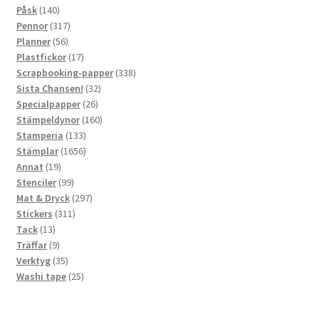
140
produkter
Påsk
140
produkter
317
Pennor
317
56
produkter
Planner
56
produkter
17
Plastfickor
17
produkter
338
Scrapbooking-papper
338
32
produkter
Sista Chansen!
32
26
produkter
Specialpapper
26
produkter
160
Stämpeldynor
160
133
produkter
Stamperia
133
produkter
1656
Stämplar
1656
19
produkter
Annat
19
produkter
99
Stenciler
99
produkter
297
Mat & Dryck
297
311
produkter
Stickers
311
13
produkter
Tack
13
produkter
9
Träffar
9
produkter
35
Verktyg
35
produkter
25
Washi tape
25
produkter