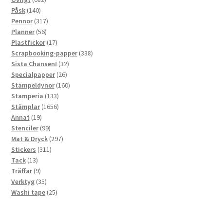
140
produkter
Påsk
140
produkter
317
Pennor
317
56
produkter
Planner
56
produkter
17
Plastfickor
17
produkter
338
Scrapbooking-papper
338
32
produkter
Sista Chansen!
32
26
produkter
Specialpapper
26
produkter
160
Stämpeldynor
160
133
produkter
Stamperia
133
produkter
1656
Stämplar
1656
19
produkter
Annat
19
produkter
99
Stenciler
99
produkter
297
Mat & Dryck
297
311
produkter
Stickers
311
13
produkter
Tack
13
produkter
9
Träffar
9
produkter
35
Verktyg
35
produkter
25
Washi tape
25
produkter