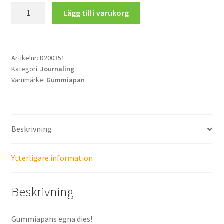
Pierced
Lägg till i varukorg
Labels
mängd
Artikelnr:
D200351
Kategori:
Journaling
Varumärke:
Gummiapan
Beskrivning
Ytterligare information
Beskrivning
Gummiapans egna dies!