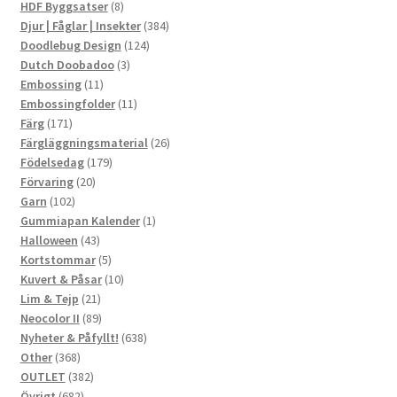
8
produkter
HDF Byggsatser
8
produkter
384
Djur | Fåglar | Insekter
384
124
produkter
Doodlebug Design
124
3
produkter
Dutch Doobadoo
3
11
produkter
Embossing
11
produkter
11
Embossingfolder
11
171
produkter
Färg
171
produkter
26
Färgläggningsmaterial
26
179
produkter
Födelsedag
179
20
produkter
Förvaring
20
102
produkter
Garn
102
produkter
1
Gummiapan Kalender
1
43
produkt
Halloween
43
produkter
5
Kortstommar
5
produkter
10
Kuvert & Påsar
10
21
produkter
Lim & Tejp
21
produkter
89
Neocolor II
89
produkter
638
Nyheter & Påfyllt!
638
368
produkter
Other
368
produkter
382
OUTLET
382
682
produkter
Övrigt
682