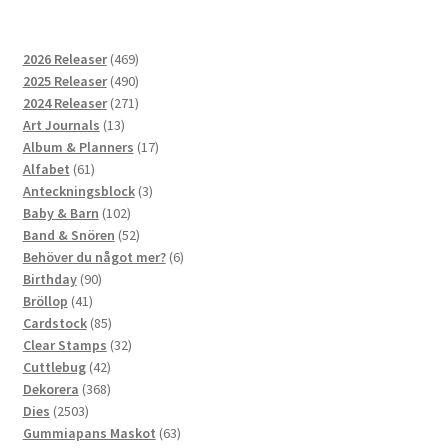
469
2026 Releaser
469
produkter
490
2025 Releaser
490
produkter
271
2024 Releaser
271
13
produkter
Art Journals
13
produkter
17
Album & Planners
17
61
produkter
Alfabet
61
produkter
3
Anteckningsblock
3
102
produkter
Baby & Barn
102
produkter
52
Band & Snören
52
produkter
6
Behöver du något mer?
6
90
produkter
Birthday
90
41
produkter
Bröllop
41
produkter
85
Cardstock
85
produkter
32
Clear Stamps
32
42
produkter
Cuttlebug
42
produkter
368
Dekorera
368
2503
produkter
Dies
2503
produkter
63
Gummiapans Maskot
63