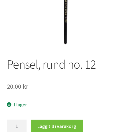
Mitt konto
Pensel, rund no. 12
20.00
kr
I lager
Pensel,
Lägg till i varukorg
rund