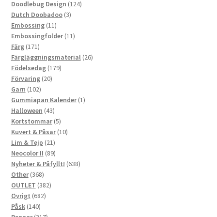
124
produkter
Doodlebug Design
124
3
produkter
Dutch Doobadoo
3
11
produkter
Embossing
11
produkter
11
Embossingfolder
11
171
produkter
Färg
171
produkter
26
Färgläggningsmaterial
26
179
produkter
Födelsedag
179
20
produkter
Förvaring
20
102
produkter
Garn
102
produkter
1
Gummiapan Kalender
1
43
produkt
Halloween
43
produkter
5
Kortstommar
5
produkter
10
Kuvert & Påsar
10
21
produkter
Lim & Tejp
21
produkter
89
Neocolor II
89
produkter
638
Nyheter & Påfyllt!
638
368
produkter
Other
368
produkter
382
OUTLET
382
682
produkter
Övrigt
682
140
produkter
Påsk
140
produkter
317
Pennor
317