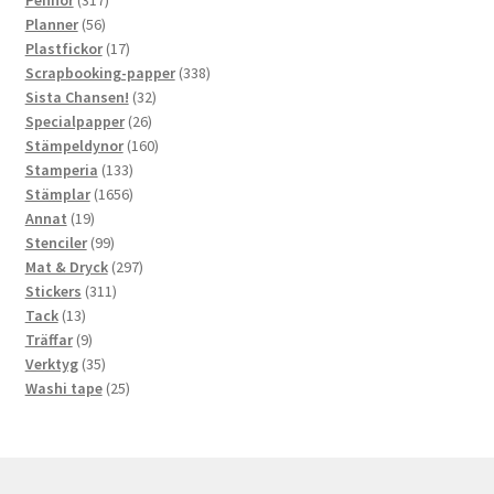
56
produkter
Planner
56
produkter
17
Plastfickor
17
produkter
338
Scrapbooking-papper
338
32
produkter
Sista Chansen!
32
26
produkter
Specialpapper
26
produkter
160
Stämpeldynor
160
133
produkter
Stamperia
133
produkter
1656
Stämplar
1656
19
produkter
Annat
19
produkter
99
Stenciler
99
produkter
297
Mat & Dryck
297
311
produkter
Stickers
311
13
produkter
Tack
13
produkter
9
Träffar
9
produkter
35
Verktyg
35
produkter
25
Washi tape
25
produkter