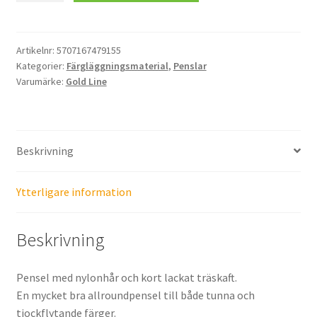
no.
12
mängd
Artikelnr:
5707167479155
Kategorier:
Färgläggningsmaterial
,
Penslar
Varumärke:
Gold Line
Beskrivning
Ytterligare information
Beskrivning
Pensel med nylonhår och kort lackat träskaft.
En mycket bra allroundpensel till både tunna och
tjockflytande färger.