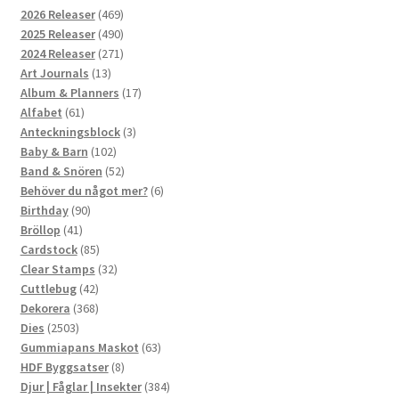
469
2026 Releaser
469
produkter
490
2025 Releaser
490
produkter
271
2024 Releaser
271
13
produkter
Art Journals
13
produkter
17
Album & Planners
17
61
produkter
Alfabet
61
produkter
3
Anteckningsblock
3
102
produkter
Baby & Barn
102
produkter
52
Band & Snören
52
produkter
6
Behöver du något mer?
6
90
produkter
Birthday
90
41
produkter
Bröllop
41
produkter
85
Cardstock
85
produkter
32
Clear Stamps
32
42
produkter
Cuttlebug
42
produkter
368
Dekorera
368
2503
produkter
Dies
2503
produkter
63
Gummiapans Maskot
63
8
produkter
HDF Byggsatser
8
produkter
384
Djur | Fåglar | Insekter
384