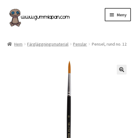
Hoppa
Hoppa
Meny
till
till
navigering
innehåll
Expand
Svenska
underm
Hem
Färgläggningsmaterial
Penslar
Pensel, rund no. 12
Kategorier
Nyheter & Påfyllt!
Återförsäljare
Butiken
Köpvillkor
Angel Policy