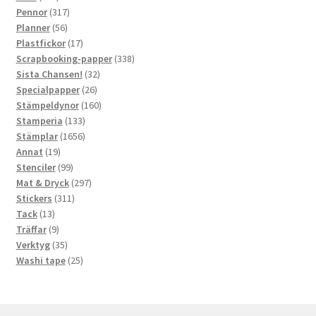
produkter
317
Pennor
317
56
produkter
Planner
56
produkter
17
Plastfickor
17
produkter
338
Scrapbooking-papper
338
32
produkter
Sista Chansen!
32
26
produkter
Specialpapper
26
produkter
160
Stämpeldynor
160
133
produkter
Stamperia
133
produkter
1656
Stämplar
1656
19
produkter
Annat
19
produkter
99
Stenciler
99
produkter
297
Mat & Dryck
297
311
produkter
Stickers
311
13
produkter
Tack
13
produkter
9
Träffar
9
produkter
35
Verktyg
35
produkter
25
Washi tape
25
produkter