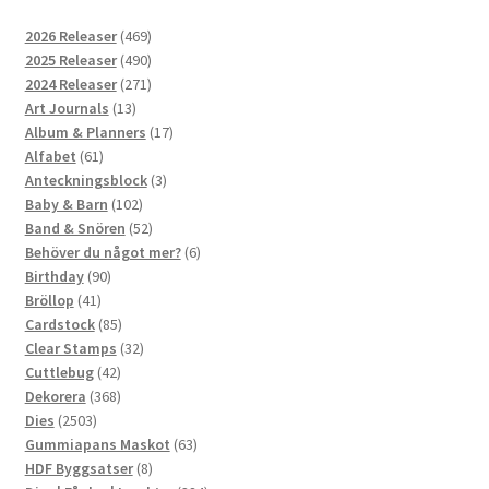
469
2026 Releaser
469
produkter
490
2025 Releaser
490
produkter
271
2024 Releaser
271
13
produkter
Art Journals
13
produkter
17
Album & Planners
17
61
produkter
Alfabet
61
produkter
3
Anteckningsblock
3
102
produkter
Baby & Barn
102
produkter
52
Band & Snören
52
produkter
6
Behöver du något mer?
6
90
produkter
Birthday
90
41
produkter
Bröllop
41
produkter
85
Cardstock
85
produkter
32
Clear Stamps
32
42
produkter
Cuttlebug
42
produkter
368
Dekorera
368
2503
produkter
Dies
2503
produkter
63
Gummiapans Maskot
63
8
produkter
HDF Byggsatser
8