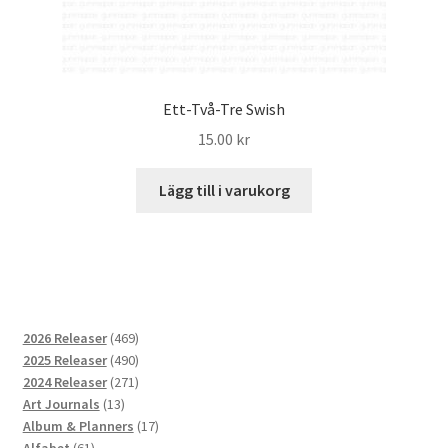
Ett-Två-Tre Swish
15.00
kr
Lägg till i varukorg
469
2026 Releaser
469
produkter
490
2025 Releaser
490
produkter
271
2024 Releaser
271
13
produkter
Art Journals
13
produkter
17
Album & Planners
17
61
produkter
Alfabet
61