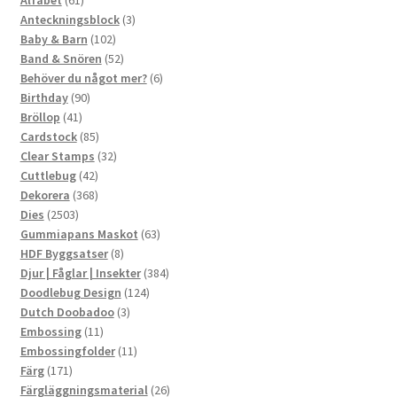
produkter
3
Anteckningsblock
3
102
produkter
Baby & Barn
102
produkter
52
Band & Snören
52
produkter
6
Behöver du något mer?
6
90
produkter
Birthday
90
41
produkter
Bröllop
41
produkter
85
Cardstock
85
produkter
32
Clear Stamps
32
42
produkter
Cuttlebug
42
produkter
368
Dekorera
368
2503
produkter
Dies
2503
produkter
63
Gummiapans Maskot
63
8
produkter
HDF Byggsatser
8
produkter
384
Djur | Fåglar | Insekter
384
124
produkter
Doodlebug Design
124
3
produkter
Dutch Doobadoo
3
11
produkter
Embossing
11
produkter
11
Embossingfolder
11
171
produkter
Färg
171
produkter
26
Färgläggningsmaterial
26