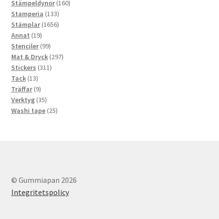
produkter
160
Stämpeldynor
160
133
produkter
Stamperia
133
produkter
1656
Stämplar
1656
19
produkter
Annat
19
produkter
99
Stenciler
99
produkter
297
Mat & Dryck
297
311
produkter
Stickers
311
13
produkter
Tack
13
produkter
9
Träffar
9
produkter
35
Verktyg
35
produkter
25
Washi tape
25
produkter
© Gummiapan 2026
Integritetspolicy