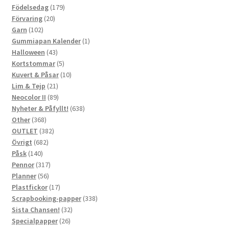
179
produkter
Födelsedag
179
20
produkter
Förvaring
20
102
produkter
Garn
102
produkter
1
Gummiapan Kalender
1
43
produkt
Halloween
43
produkter
5
Kortstommar
5
produkter
10
Kuvert & Påsar
10
21
produkter
Lim & Tejp
21
produkter
89
Neocolor II
89
produkter
638
Nyheter & Påfyllt!
638
368
produkter
Other
368
produkter
382
OUTLET
382
682
produkter
Övrigt
682
140
produkter
Påsk
140
produkter
317
Pennor
317
56
produkter
Planner
56
produkter
17
Plastfickor
17
produkter
338
Scrapbooking-papper
338
32
produkter
Sista Chansen!
32
26
produkter
Specialpapper
26