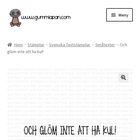
Hoppa
Hoppa
Meny
till
till
navigering
innehåll
Expand
Svenska
underm
Hem
Stämplar
Svenska Textstämplar
Småtexter
Och
glöm inte att ha kul!
Kategorier
Nyheter & Påfyllt!
Återförsäljare
Butiken
Köpvillkor
Angel Policy