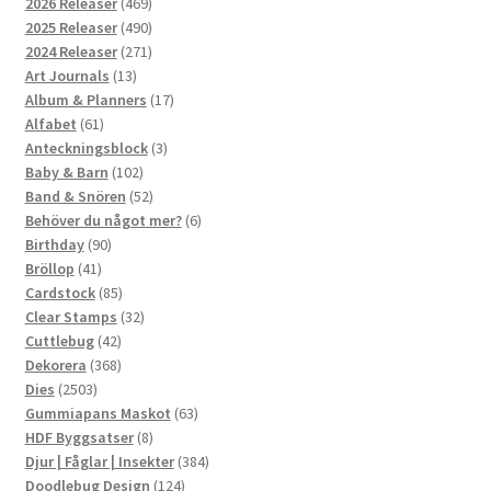
469
2026 Releaser
469
produkter
490
2025 Releaser
490
produkter
271
2024 Releaser
271
13
produkter
Art Journals
13
produkter
17
Album & Planners
17
61
produkter
Alfabet
61
produkter
3
Anteckningsblock
3
102
produkter
Baby & Barn
102
produkter
52
Band & Snören
52
produkter
6
Behöver du något mer?
6
90
produkter
Birthday
90
41
produkter
Bröllop
41
produkter
85
Cardstock
85
produkter
32
Clear Stamps
32
42
produkter
Cuttlebug
42
produkter
368
Dekorera
368
2503
produkter
Dies
2503
produkter
63
Gummiapans Maskot
63
8
produkter
HDF Byggsatser
8
produkter
384
Djur | Fåglar | Insekter
384
124
produkter
Doodlebug Design
124