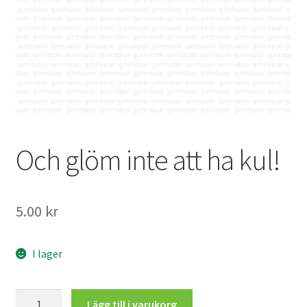
Mitt konto
Och glöm inte att ha kul!
5.00
kr
I lager
Och
Lägg till i varukorg