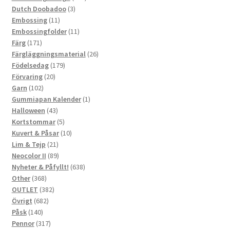
3
produkter
Dutch Doobadoo
3
11
produkter
Embossing
11
produkter
11
Embossingfolder
11
171
produkter
Färg
171
produkter
26
Färgläggningsmaterial
26
179
produkter
Födelsedag
179
20
produkter
Förvaring
20
102
produkter
Garn
102
produkter
1
Gummiapan Kalender
1
43
produkt
Halloween
43
produkter
5
Kortstommar
5
produkter
10
Kuvert & Påsar
10
21
produkter
Lim & Tejp
21
produkter
89
Neocolor II
89
produkter
638
Nyheter & Påfyllt!
638
368
produkter
Other
368
produkter
382
OUTLET
382
682
produkter
Övrigt
682
140
produkter
Påsk
140
produkter
317
Pennor
317