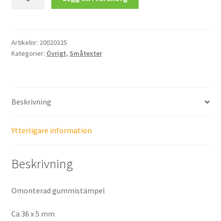
glöm
inte
att
ha
Artikelnr:
20020325
Kategorier:
Övrigt
,
Småtexter
kul!
mängd
Beskrivning
Ytterligare information
Beskrivning
Omonterad gummistämpel
Ca 36 x 5 mm