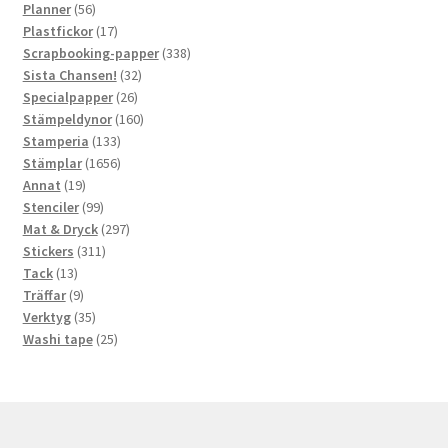
56
produkter
Planner
56
produkter
17
Plastfickor
17
produkter
338
Scrapbooking-papper
338
32
produkter
Sista Chansen!
32
26
produkter
Specialpapper
26
produkter
160
Stämpeldynor
160
133
produkter
Stamperia
133
produkter
1656
Stämplar
1656
19
produkter
Annat
19
produkter
99
Stenciler
99
produkter
297
Mat & Dryck
297
311
produkter
Stickers
311
13
produkter
Tack
13
produkter
9
Träffar
9
produkter
35
Verktyg
35
produkter
25
Washi tape
25
produkter