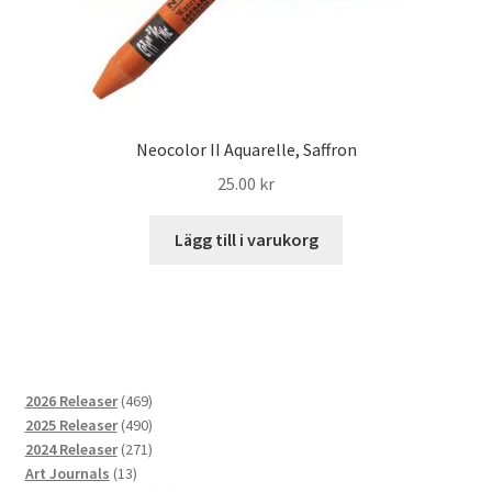
Neocolor II Aquarelle, Saffron
25.00
kr
Lägg till i varukorg
469
2026 Releaser
469
produkter
490
2025 Releaser
490
produkter
271
2024 Releaser
271
13
produkter
Art Journals
13