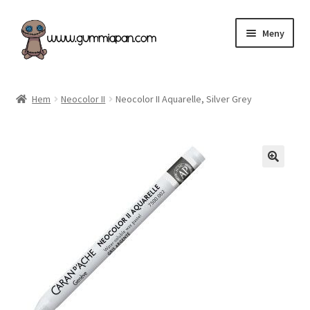
Hoppa
Hoppa
Meny
till
till
navigering
innehåll
Expand
Svenska
underm
Hem
Neocolor II
Neocolor II Aquarelle, Silver Grey
Kategorier
Nyheter & Påfyllt!
Återförsäljare
Butiken
Köpvillkor
Angel Policy