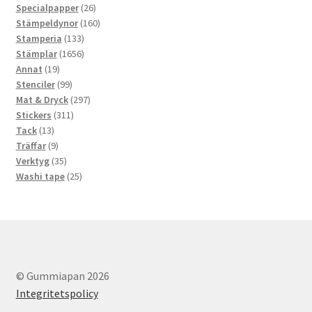
26
produkter
Specialpapper
26
produkter
160
Stämpeldynor
160
133
produkter
Stamperia
133
produkter
1656
Stämplar
1656
19
produkter
Annat
19
produkter
99
Stenciler
99
produkter
297
Mat & Dryck
297
311
produkter
Stickers
311
13
produkter
Tack
13
produkter
9
Träffar
9
produkter
35
Verktyg
35
produkter
25
Washi tape
25
produkter
© Gummiapan 2026
Integritetspolicy