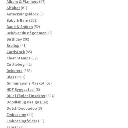
produkter
17
Album & Planners
17
61
produkter
Alfabet
61
produkter
3
Anteckningsblock
3
102
produkter
Baby & Barn
102
produkter
52
Band & Snören
52
produkter
6
Behöver du något mer?
6
90
produkter
Birthday
90
41
produkter
Bröllop
41
produkter
85
Cardstock
85
produkter
32
Clear Stamps
32
42
produkter
Cuttlebug
42
produkter
368
Dekorera
368
2503
produkter
Dies
2503
produkter
63
Gummiapans Maskot
63
8
produkter
HDF Byggsatser
8
produkter
384
Djur | Fåglar | Insekter
384
124
produkter
Doodlebug Design
124
3
produkter
Dutch Doobadoo
3
11
produkter
Embossing
11
produkter
11
Embossingfolder
11
171
produkter
Färg
171