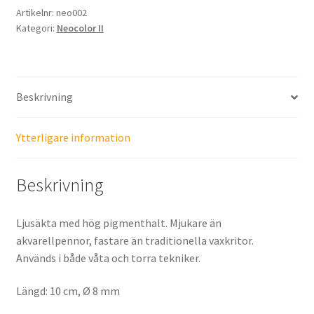
Grey
Artikelnr:
neo002
Kategori:
Neocolor II
mängd
Beskrivning
Ytterligare information
Beskrivning
Ljusäkta med hög pigmenthalt. Mjukare än
akvarellpennor, fastare än traditionella vaxkritor.
Används i både våta och torra tekniker.
Längd: 10 cm, Ø 8 mm