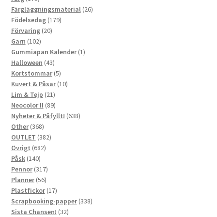
produkter
26
Färgläggningsmaterial
26
179
produkter
Födelsedag
179
20
produkter
Förvaring
20
102
produkter
Garn
102
produkter
1
Gummiapan Kalender
1
43
produkt
Halloween
43
produkter
5
Kortstommar
5
produkter
10
Kuvert & Påsar
10
21
produkter
Lim & Tejp
21
produkter
89
Neocolor II
89
produkter
638
Nyheter & Påfyllt!
638
368
produkter
Other
368
produkter
382
OUTLET
382
682
produkter
Övrigt
682
140
produkter
Påsk
140
produkter
317
Pennor
317
56
produkter
Planner
56
produkter
17
Plastfickor
17
produkter
338
Scrapbooking-papper
338
32
produkter
Sista Chansen!
32