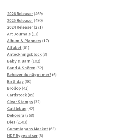
469
2026 Releaser
469
produkter
490
2025 Releaser
490
produkter
271
2024 Releaser
271
13
produkter
Art Journals
13
produkter
17
Album & Planners
17
61
produkter
Alfabet
61
produkter
3
Anteckningsblock
3
102
produkter
Baby & Barn
102
produkter
52
Band & Snören
52
produkter
6
Behöver du något mer?
6
90
produkter
Birthday
90
41
produkter
Bröllop
41
produkter
85
Cardstock
85
produkter
32
Clear Stamps
32
42
produkter
Cuttlebug
42
produkter
368
Dekorera
368
2503
produkter
Dies
2503
produkter
63
Gummiapans Maskot
63
8
produkter
HDF Byggsatser
8