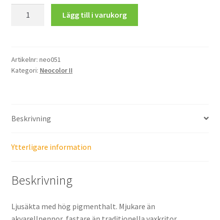
Neocolor
Lägg till i varukorg
II
Aquarelle,
Salmon
mängd
Artikelnr:
neo051
Kategori:
Neocolor II
Beskrivning
Ytterligare information
Beskrivning
Ljusäkta med hög pigmenthalt. Mjukare än
akvarellpennor, fastare än traditionella vaxkritor.