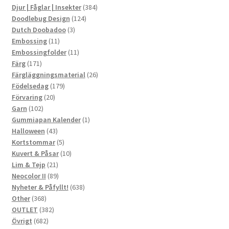
produkter
384
Djur | Fåglar | Insekter
384
124
produkter
Doodlebug Design
124
3
produkter
Dutch Doobadoo
3
11
produkter
Embossing
11
produkter
11
Embossingfolder
11
171
produkter
Färg
171
produkter
26
Färgläggningsmaterial
26
179
produkter
Födelsedag
179
20
produkter
Förvaring
20
102
produkter
Garn
102
produkter
1
Gummiapan Kalender
1
43
produkt
Halloween
43
produkter
5
Kortstommar
5
produkter
10
Kuvert & Påsar
10
21
produkter
Lim & Tejp
21
produkter
89
Neocolor II
89
produkter
638
Nyheter & Påfyllt!
638
368
produkter
Other
368
produkter
382
OUTLET
382
682
produkter
Övrigt
682