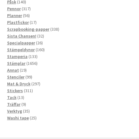
140
produkter
Påsk
140
produkter
317
Pennor
317
56
produkter
Planner
56
produkter
17
Plastfickor
17
produkter
338
Scrapbooking-papper
338
32
produkter
Sista Chansen!
32
26
produkter
Specialpapper
26
produkter
160
Stämpeldynor
160
133
produkter
Stamperia
133
produkter
1656
Stämplar
1656
19
produkter
Annat
19
produkter
99
Stenciler
99
produkter
297
Mat & Dryck
297
311
produkter
Stickers
311
13
produkter
Tack
13
produkter
9
Träffar
9
produkter
35
Verktyg
35
produkter
25
Washi tape
25
produkter