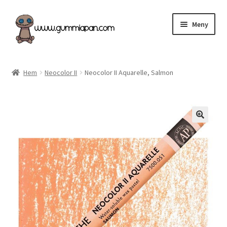
Hoppa
Hoppa
Meny
till
till
navigering
innehåll
Expand
Svenska
underm
Hem
Neocolor II
Neocolor II Aquarelle, Salmon
Kategorier
Nyheter & Påfyllt!
Återförsäljare
Butiken
Köpvillkor
Angel Policy