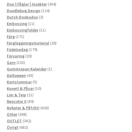
produkter
384
Djur | Fåglar | Insekter
384
124
produkter
Doodlebug Design
124
3
produkter
Dutch Doobadoo
3
11
produkter
Embossing
11
produkter
11
Embossingfolder
11
171
produkter
Färg
171
produkter
26
Färgläggningsmaterial
26
179
produkter
Födelsedag
179
20
produkter
Förvaring
20
102
produkter
Garn
102
produkter
1
Gummiapan Kalender
1
43
produkt
Halloween
43
produkter
5
Kortstommar
5
produkter
10
Kuvert & Påsar
10
21
produkter
Lim & Tejp
21
produkter
89
Neocolor II
89
produkter
638
Nyheter & Påfyllt!
638
368
produkter
Other
368
produkter
382
OUTLET
382
682
produkter
Övrigt
682