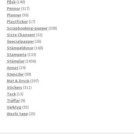
140
produkter
Påsk
140
produkter
317
Pennor
317
56
produkter
Planner
56
produkter
17
Plastfickor
17
produkter
338
Scrapbooking-papper
338
32
produkter
Sista Chansen!
32
26
produkter
Specialpapper
26
produkter
160
Stämpeldynor
160
133
produkter
Stamperia
133
produkter
1656
Stämplar
1656
19
produkter
Annat
19
produkter
99
Stenciler
99
produkter
297
Mat & Dryck
297
311
produkter
Stickers
311
13
produkter
Tack
13
produkter
9
Träffar
9
produkter
35
Verktyg
35
produkter
25
Washi tape
25
produkter