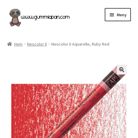
Hoppa
Hoppa
Meny
till
till
navigering
innehåll
Expand
Svenska
underm
Hem
Neocolor II
Neocolor II Aquarelle, Ruby Red
Kategorier
Nyheter & Påfyllt!
Återförsäljare
Butiken
Köpvillkor
Angel Policy