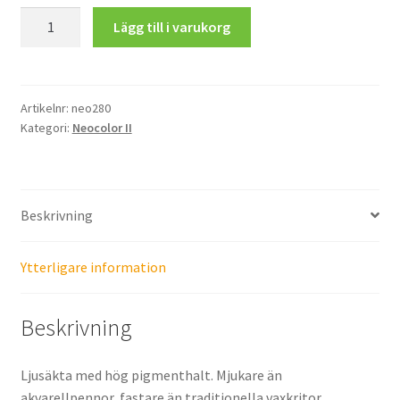
Neocolor
Lägg till i varukorg
II
Aquarelle,
Ruby
Red
Artikelnr:
neo280
Kategori:
Neocolor II
mängd
Beskrivning
Ytterligare information
Beskrivning
Ljusäkta med hög pigmenthalt. Mjukare än
akvarellpennor, fastare än traditionella vaxkritor.