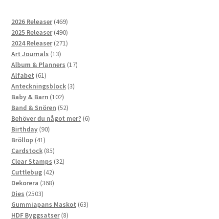
469
2026 Releaser
469
produkter
490
2025 Releaser
490
produkter
271
2024 Releaser
271
13
produkter
Art Journals
13
produkter
17
Album & Planners
17
61
produkter
Alfabet
61
produkter
3
Anteckningsblock
3
102
produkter
Baby & Barn
102
produkter
52
Band & Snören
52
produkter
6
Behöver du något mer?
6
90
produkter
Birthday
90
41
produkter
Bröllop
41
produkter
85
Cardstock
85
produkter
32
Clear Stamps
32
42
produkter
Cuttlebug
42
produkter
368
Dekorera
368
2503
produkter
Dies
2503
produkter
63
Gummiapans Maskot
63
8
produkter
HDF Byggsatser
8