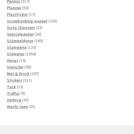
produkter
317
Pennor
317
56
produkter
Planner
56
produkter
17
Plastfickor
17
produkter
338
Scrapbooking-papper
338
32
produkter
Sista Chansen!
32
26
produkter
Specialpapper
26
produkter
160
Stämpeldynor
160
133
produkter
Stamperia
133
produkter
1656
Stämplar
1656
19
produkter
Annat
19
produkter
99
Stenciler
99
produkter
297
Mat & Dryck
297
311
produkter
Stickers
311
13
produkter
Tack
13
produkter
9
Träffar
9
produkter
35
Verktyg
35
produkter
25
Washi tape
25
produkter