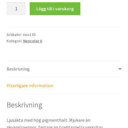
Neocolor
Lägg till i varukorg
II
Aquarelle,
Royal
Blue
Artikelnr:
neo130
Kategori:
Neocolor II
mängd
Beskrivning
Ytterligare information
Beskrivning
Ljusäkta med hög pigmenthalt. Mjukare än
akvarellpennor, fastare än traditionella vaxkritor.