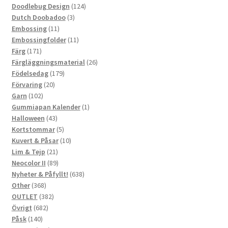
124
produkter
Doodlebug Design
124
3
produkter
Dutch Doobadoo
3
11
produkter
Embossing
11
produkter
11
Embossingfolder
11
171
produkter
Färg
171
produkter
26
Färgläggningsmaterial
26
179
produkter
Födelsedag
179
20
produkter
Förvaring
20
102
produkter
Garn
102
produkter
1
Gummiapan Kalender
1
43
produkt
Halloween
43
produkter
5
Kortstommar
5
produkter
10
Kuvert & Påsar
10
21
produkter
Lim & Tejp
21
produkter
89
Neocolor II
89
produkter
638
Nyheter & Påfyllt!
638
368
produkter
Other
368
produkter
382
OUTLET
382
682
produkter
Övrigt
682
140
produkter
Påsk
140