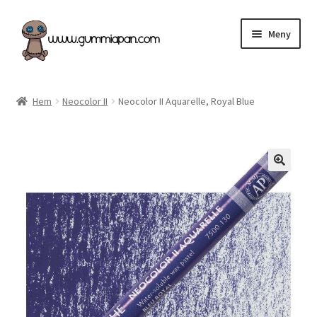
Hoppa
Hoppa
Meny
till
till
navigering
innehåll
Expand
Svenska
underm
Hem
Neocolor II
Neocolor II Aquarelle, Royal Blue
Kategorier
Nyheter & Påfyllt!
Återförsäljare
Butiken
Köpvillkor
Angel Policy