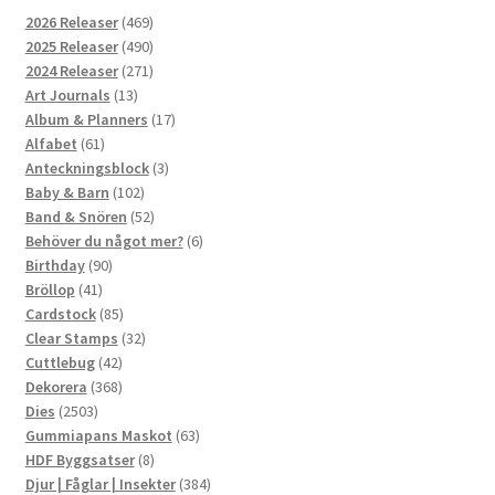
469
2026 Releaser
469
produkter
490
2025 Releaser
490
produkter
271
2024 Releaser
271
13
produkter
Art Journals
13
produkter
17
Album & Planners
17
61
produkter
Alfabet
61
produkter
3
Anteckningsblock
3
102
produkter
Baby & Barn
102
produkter
52
Band & Snören
52
produkter
6
Behöver du något mer?
6
90
produkter
Birthday
90
41
produkter
Bröllop
41
produkter
85
Cardstock
85
produkter
32
Clear Stamps
32
42
produkter
Cuttlebug
42
produkter
368
Dekorera
368
2503
produkter
Dies
2503
produkter
63
Gummiapans Maskot
63
8
produkter
HDF Byggsatser
8
produkter
384
Djur | Fåglar | Insekter
384