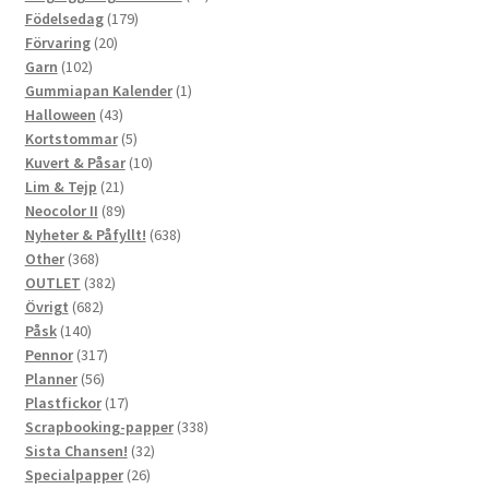
179
produkter
Födelsedag
179
20
produkter
Förvaring
20
102
produkter
Garn
102
produkter
1
Gummiapan Kalender
1
43
produkt
Halloween
43
produkter
5
Kortstommar
5
produkter
10
Kuvert & Påsar
10
21
produkter
Lim & Tejp
21
produkter
89
Neocolor II
89
produkter
638
Nyheter & Påfyllt!
638
368
produkter
Other
368
produkter
382
OUTLET
382
682
produkter
Övrigt
682
140
produkter
Påsk
140
produkter
317
Pennor
317
56
produkter
Planner
56
produkter
17
Plastfickor
17
produkter
338
Scrapbooking-papper
338
32
produkter
Sista Chansen!
32
26
produkter
Specialpapper
26