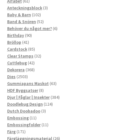
61
produkter
Alfabet
61
produkter
3
Anteckningsblock
3
102
produkter
Baby & Barn
102
produkter
52
Band & Snören
52
produkter
6
Behöver du något mer?
6
90
produkter
Birthday
90
41
produkter
Bröllop
41
produkter
85
Cardstock
85
produkter
32
Clear Stamps
32
42
produkter
Cuttlebug
42
produkter
368
Dekorera
368
2503
produkter
Dies
2503
produkter
63
Gummiapans Maskot
63
8
produkter
HDF Byggsatser
8
produkter
384
Djur | Fåglar | Insekter
384
124
produkter
Doodlebug Design
124
3
produkter
Dutch Doobadoo
3
11
produkter
Embossing
11
produkter
11
Embossingfolder
11
171
produkter
Färg
171
produkter
26
Färgläggningsmaterial
26