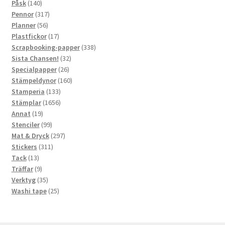
140
produkter
Påsk
140
produkter
317
Pennor
317
56
produkter
Planner
56
produkter
17
Plastfickor
17
produkter
338
Scrapbooking-papper
338
32
produkter
Sista Chansen!
32
26
produkter
Specialpapper
26
produkter
160
Stämpeldynor
160
133
produkter
Stamperia
133
produkter
1656
Stämplar
1656
19
produkter
Annat
19
produkter
99
Stenciler
99
produkter
297
Mat & Dryck
297
311
produkter
Stickers
311
13
produkter
Tack
13
produkter
9
Träffar
9
produkter
35
Verktyg
35
produkter
25
Washi tape
25
produkter