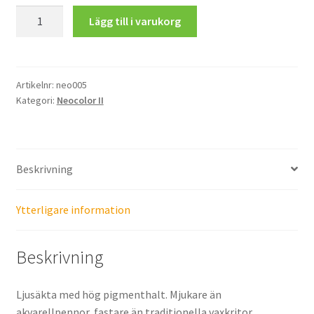
Neocolor
Lägg till i varukorg
II
Aquarelle,
Grey
mängd
Artikelnr:
neo005
Kategori:
Neocolor II
Beskrivning
Ytterligare information
Beskrivning
Ljusäkta med hög pigmenthalt. Mjukare än
akvarellpennor, fastare än traditionella vaxkritor.