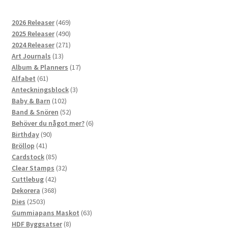
469
2026 Releaser
469
produkter
490
2025 Releaser
490
produkter
271
2024 Releaser
271
13
produkter
Art Journals
13
produkter
17
Album & Planners
17
61
produkter
Alfabet
61
produkter
3
Anteckningsblock
3
102
produkter
Baby & Barn
102
produkter
52
Band & Snören
52
produkter
6
Behöver du något mer?
6
90
produkter
Birthday
90
41
produkter
Bröllop
41
produkter
85
Cardstock
85
produkter
32
Clear Stamps
32
42
produkter
Cuttlebug
42
produkter
368
Dekorera
368
2503
produkter
Dies
2503
produkter
63
Gummiapans Maskot
63
8
produkter
HDF Byggsatser
8