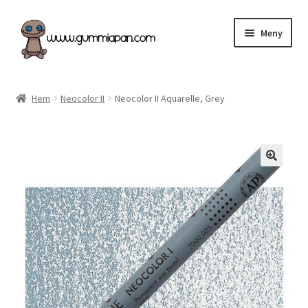
Hoppa
Hoppa
Meny
till
till
navigering
innehåll
Expand
Svenska
underm
Hem
Neocolor II
Neocolor II Aquarelle, Grey
Kategorier
Nyheter & Påfyllt!
Återförsäljare
Butiken
Köpvillkor
Angel Policy