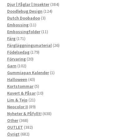
produkter
384
Djur | Fåglar | Insekter
384
124
produkter
Doodlebug Design
124
3
produkter
Dutch Doobadoo
3
11
produkter
Embossing
11
produkter
11
Embossingfolder
11
171
produkter
Färg
171
produkter
26
Färgläggningsmaterial
26
179
produkter
Födelsedag
179
20
produkter
Förvaring
20
102
produkter
Garn
102
produkter
1
Gummiapan Kalender
1
43
produkt
Halloween
43
produkter
5
Kortstommar
5
produkter
10
Kuvert & Påsar
10
21
produkter
Lim & Tejp
21
produkter
89
Neocolor II
89
produkter
638
Nyheter & Påfyllt!
638
368
produkter
Other
368
produkter
382
OUTLET
382
682
produkter
Övrigt
682