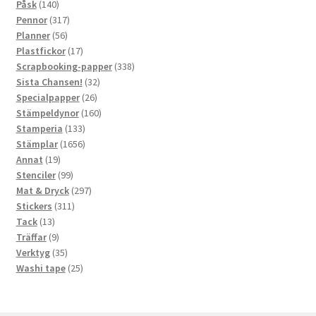
140
produkter
Påsk
140
produkter
317
Pennor
317
56
produkter
Planner
56
produkter
17
Plastfickor
17
produkter
338
Scrapbooking-papper
338
32
produkter
Sista Chansen!
32
26
produkter
Specialpapper
26
produkter
160
Stämpeldynor
160
133
produkter
Stamperia
133
produkter
1656
Stämplar
1656
19
produkter
Annat
19
produkter
99
Stenciler
99
produkter
297
Mat & Dryck
297
311
produkter
Stickers
311
13
produkter
Tack
13
produkter
9
Träffar
9
produkter
35
Verktyg
35
produkter
25
Washi tape
25
produkter