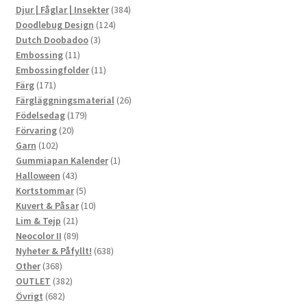
produkter
384
Djur | Fåglar | Insekter
384
124
produkter
Doodlebug Design
124
3
produkter
Dutch Doobadoo
3
11
produkter
Embossing
11
produkter
11
Embossingfolder
11
171
produkter
Färg
171
produkter
26
Färgläggningsmaterial
26
179
produkter
Födelsedag
179
20
produkter
Förvaring
20
102
produkter
Garn
102
produkter
1
Gummiapan Kalender
1
43
produkt
Halloween
43
produkter
5
Kortstommar
5
produkter
10
Kuvert & Påsar
10
21
produkter
Lim & Tejp
21
produkter
89
Neocolor II
89
produkter
638
Nyheter & Påfyllt!
638
368
produkter
Other
368
produkter
382
OUTLET
382
682
produkter
Övrigt
682