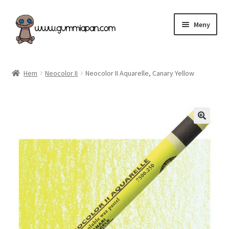
Hoppa
Hoppa
Meny
till
till
navigering
innehåll
Expand
Svenska
underm
Hem
Neocolor II
Neocolor II Aquarelle, Canary Yellow
Kategorier
Nyheter & Påfyllt!
Återförsäljare
Butiken
Köpvillkor
Angel Policy