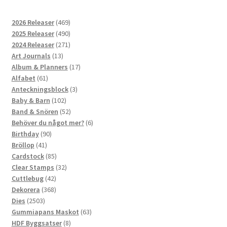
469
2026 Releaser
469
produkter
490
2025 Releaser
490
produkter
271
2024 Releaser
271
13
produkter
Art Journals
13
produkter
17
Album & Planners
17
61
produkter
Alfabet
61
produkter
3
Anteckningsblock
3
102
produkter
Baby & Barn
102
produkter
52
Band & Snören
52
produkter
6
Behöver du något mer?
6
90
produkter
Birthday
90
41
produkter
Bröllop
41
produkter
85
Cardstock
85
produkter
32
Clear Stamps
32
42
produkter
Cuttlebug
42
produkter
368
Dekorera
368
2503
produkter
Dies
2503
produkter
63
Gummiapans Maskot
63
8
produkter
HDF Byggsatser
8