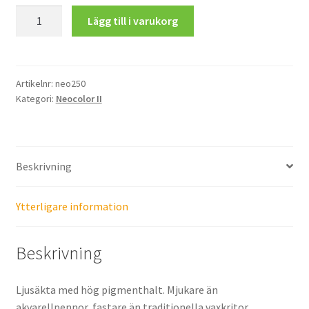
Neocolor
Lägg till i varukorg
II
Aquarelle,
Canary
Yellow
Artikelnr:
neo250
Kategori:
Neocolor II
mängd
Beskrivning
Ytterligare information
Beskrivning
Ljusäkta med hög pigmenthalt. Mjukare än
akvarellpennor, fastare än traditionella vaxkritor.