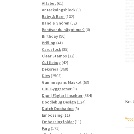
61
produkter
Alfabet
61
produkter
3
Anteckningsblock
3
102
produkter
Baby & Barn
102
produkter
52
Band & Snören
52
produkter
6
Behöver du något mer?
6
90
produkter
Birthday
90
41
produkter
Bröllop
41
produkter
85
Cardstock
85
produkter
32
Clear Stamps
32
42
produkter
Cuttlebug
42
produkter
368
Dekorera
368
2503
produkter
Dies
2503
produkter
63
Gummiapans Maskot
63
8
produkter
HDF Byggsatser
8
produkter
384
Djur | Fåglar | Insekter
384
Besk
124
produkter
Doodlebug Design
124
3
produkter
Dutch Doobadoo
3
11
produkter
Embossing
11
Ytte
produkter
11
Embossingfolder
11
171
produkter
Färg
171