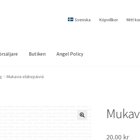
Svenska
Köpvillkor
Mitt ko
örsäljare
Butiken
Angel Policy
e
Mukavia eläkepäiviä
Mukavi
20.00
kr