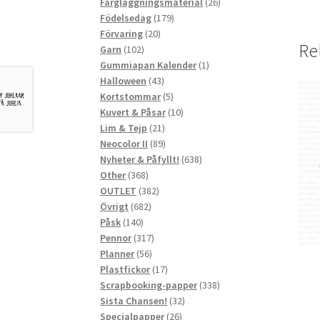
produkter
26
Färgläggningsmaterial
26
179
produkter
Födelsedag
179
20
produkter
Förvaring
20
Re
102
produkter
Garn
102
produkter
1
Gummiapan Kalender
1
43
produkt
Halloween
43
produkter
5
Kortstommar
5
produkter
10
Kuvert & Påsar
10
21
produkter
Lim & Tejp
21
produkter
89
Neocolor II
89
produkter
638
Nyheter & Påfyllt!
638
368
produkter
Other
368
produkter
382
OUTLET
382
682
produkter
Övrigt
682
140
produkter
Påsk
140
produkter
317
Pennor
317
56
produkter
Planner
56
produkter
17
Plastfickor
17
produkter
338
Scrapbooking-papper
338
32
produkter
Sista Chansen!
32
26
produkter
Specialpapper
26