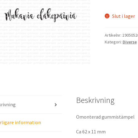
Slut i lager
Artikelnr:
1905052
Kategori:
Diverse
Beskrivning
rivning
Omonterad gummistämpel
rligare information
Ca 62 x 11 mm