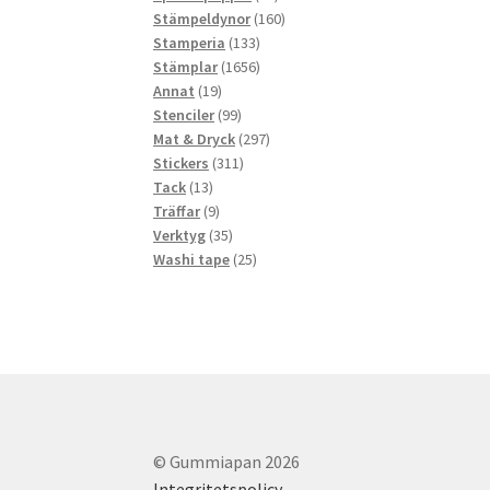
produkter
160
Stämpeldynor
160
133
produkter
Stamperia
133
produkter
1656
Stämplar
1656
19
produkter
Annat
19
produkter
99
Stenciler
99
produkter
297
Mat & Dryck
297
311
produkter
Stickers
311
13
produkter
Tack
13
produkter
9
Träffar
9
produkter
35
Verktyg
35
produkter
25
Washi tape
25
produkter
© Gummiapan 2026
Integritetspolicy