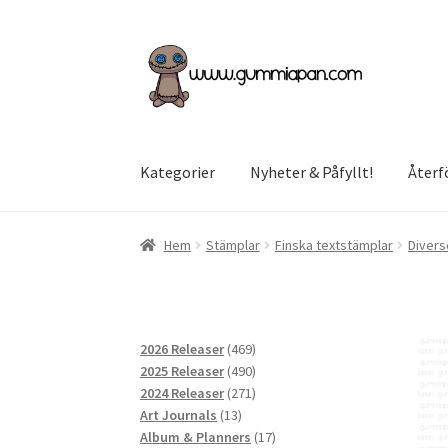
Hoppa
Hoppa
till
till
navigering
innehåll
Kategorier
Nyheter & Påfyllt!
Återf
Hem
Stämplar
Finska textstämplar
Divers
469
2026 Releaser
469
produkter
490
2025 Releaser
490
produkter
271
2024 Releaser
271
13
produkter
Art Journals
13
produkter
17
Album & Planners
17