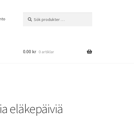
Sök
Sök
nto
efter:
0.00
kr
0 artiklar
a eläkepäiviä